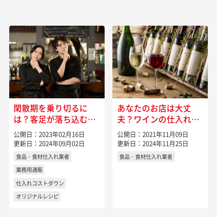
閑散期を乗り切るに
あなたのお店は大丈
は？客足が落ち込む時
夫？ワインの仕入れに
期に行いたい飲食店の
こだわるべき理由とは
公開日：2023年02月16日
公開日：2021年11月09日
集客対策
更新日：2024年09月02日
更新日：2024年11月25日
食品・食材仕入れ業者
食品・食材仕入れ業者
業務用通販
仕入れコストダウン
オリジナルレシピ