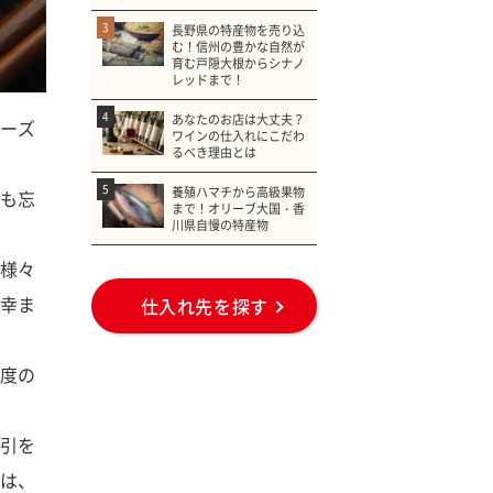
3
長野県の特産物を売り込
む！信州の豊かな自然が
育む戸隠大根からシナノ
レッドまで！
4
あなたのお店は大丈夫？
ーズ
ワインの仕入れにこだわ
るべき理由とは
5
養殖ハマチから高級果物
も忘
まで！オリーブ大国・香
川県自慢の特産物
様々
幸ま
仕入れ先を探す
度の
引を
は、