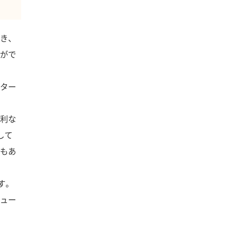
き、
がで
ター
利な
して
もあ
す。
ュー