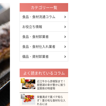
カテゴリー一覧
食品・食材流通コラム
お役立ち情報
食品・食材卸業者
食品・食材仕入れ業者
備品・資材卸業者
よく読まれているコラム
1
近江牛から彦根梨まで！
琵琶湖の幸が豊かに揃う
滋賀県の特産物
2
栄養満点で夏バテ知ら
ず！夏の旬な食材を仕入
れるには