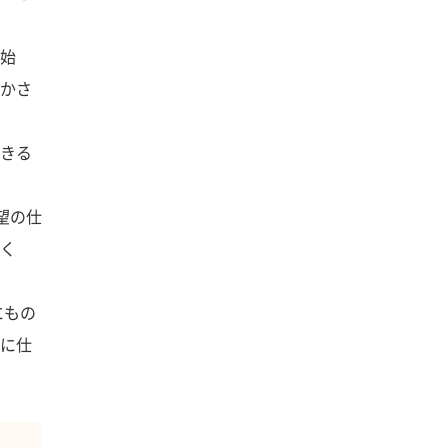
始
かさ
きる
望の仕
く
にもの
に仕