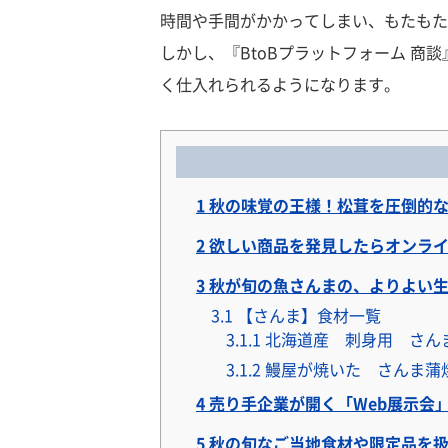
時間や手間がかかってしまい、もたもた
しかし、『BtoBプラットフォーム 
く仕入れられるようになります。
1
秋の味覚の王様！松茸を圧倒的な
2
欲しい商品を発見したらオンライ
3
秋が旬の魚さんまの、よりよい生
3.1
【さんま】食材一覧
3.1.1
北海道産 刺身用 さん
3.1.2
鰻屋が焼いた さんま蒲
4
売り手企業が開く「Web展示会
5
秋の旬なご当地食材や限定品を扱