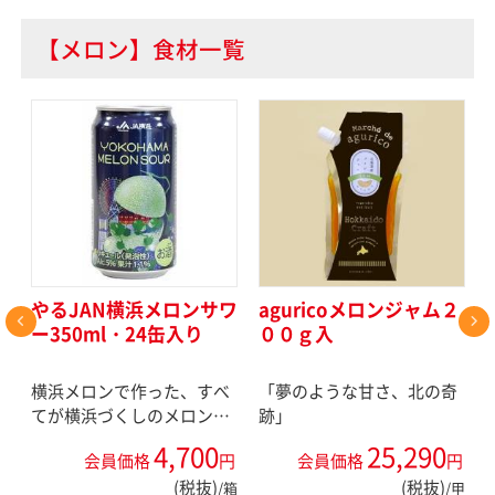
【メロン】食材一覧
】
やるJAN横浜メロンサワ
aguricoメロンジャム２
ー350ml・24缶入り
００ｇ入
横浜メロンで作った、すべ
「夢のような甘さ、北の奇
てが横浜づくしのメロンサ
跡」
ワー。
4,700
25,290
円
会員価格
円
会員価格
円
(税抜)
(税抜)
/個
/箱
/甲