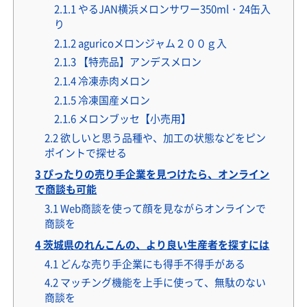
2.1.1
やるJAN横浜メロンサワー350ml・24缶入
り
2.1.2
aguricoメロンジャム２００ｇ入
2.1.3
【特売品】アンデスメロン
2.1.4
冷凍赤肉メロン
2.1.5
冷凍国産メロン
2.1.6
メロンブッセ【小売用】
2.2
欲しいと思う品種や、加工の状態などをピン
ポイントで探せる
3
ぴったりの売り手企業を見つけたら、オンライン
で商談も可能
3.1
Web商談を使って顔を見ながらオンラインで
商談を
4
茨城県のれんこんの、より良い生産者を探すには
4.1
どんな売り手企業にも得手不得手がある
4.2
マッチング機能を上手に使って、無駄のない
商談を