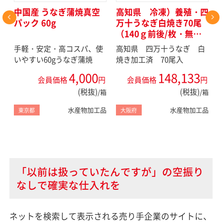
真
中国産 うなぎ蒲焼真空
高知県 冷凍）養殖・四
パック 60g
万十うなぎ白焼き70尾
（140ｇ前後/枚・無
頭・背割）
調
手軽・安定・高コスパ、使
高知県 四万十うなぎ 白
いやすい60gうなぎ蒲焼
焼き加工済 70尾入
4,000
148,133
円
会員価格
円
会員価格
円
(税抜)
(税抜)
PC
/箱
/箱
品
水産物加工品
水産物加工品
東京都
大阪府
「以前は扱っていたんですが」の空振り
なしで確実な仕入れを
ネットを検索して表示される売り手企業のサイトに、