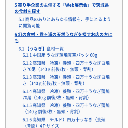
5
売り手企業の主催する「Web展示会」で茨城県
の食材を探す
5.1
商品のありとあらゆる情報を、手にとるよう
に閲覧可能
6
幻の食材・霞ヶ浦の天然うなぎを探すお店の方に
も
6.1
【うなぎ】食材一覧
6.1.1
中国産 うなぎ蒲焼真空パック 60g
6.1.2
高知県 冷凍）養殖・四万十うなぎ白焼
き70尾（140ｇ前後/枚・無頭・背割）
6.1.3
高知県 冷凍）養殖・四万十うなぎ白焼
き（140ｇ前後/枚・無頭・背割）
6.1.4
高知県 冷凍）養殖・四万十うなぎ蒲焼
70尾（140ｇ前後/枚・無頭・背割）
6.1.5
高知県 冷凍）養殖・四万十うなぎ蒲焼
（140ｇ前後/枚・無頭・背割）
6.1.6
高知県 チルド）四万十うなぎ（養殖
（背開）4Ｐサイズ