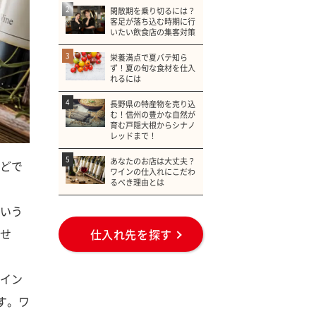
2
閑散期を乗り切るには？
客足が落ち込む時期に行
いたい飲食店の集客対策
3
栄養満点で夏バテ知ら
ず！夏の旬な食材を仕入
れるには
4
長野県の特産物を売り込
む！信州の豊かな自然が
育む戸隠大根からシナノ
レッドまで！
5
あなたのお店は大丈夫？
どで
ワインの仕入れにこだわ
るべき理由とは
いう
せ
仕入れ先を探す
イン
す。ワ