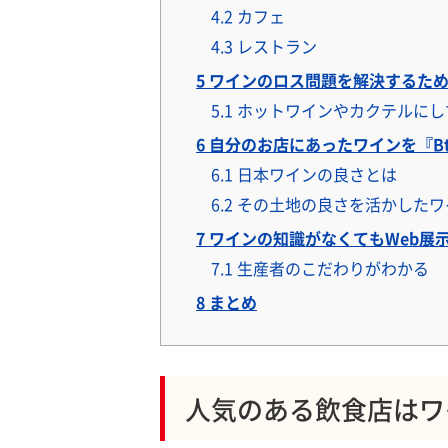
4.2
カフェ
4.3
レストラン
5
ワインのロス問題を解決するた
5.1
ホットワインやカクテルにし
6
自分のお店にあったワインを『Bt
6.1
日本ワインの良さとは
6.2
その土地の良さを活かしたワ
7
ワインの知識がなくてもWeb展
7.1
生産者のこだわりがわかる
8
まとめ
人気のある飲食店はワ