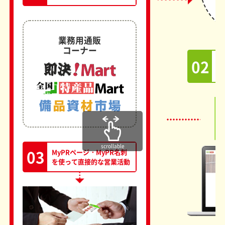
業務用通販
コーナー
02
M
貴
scrollable
03
MyPRページ・MyPR名刺
を使って直接的な営業活動