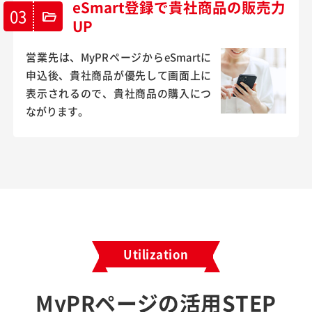
eSmart登録で貴社商品の販売力
03
folder_open
UP
営業先は、MyPRページからeSmartに
申込後、貴社商品が優先して画面上に
表示されるので、貴社商品の購入につ
ながります。
Utilization
MyPRページの活用STEP