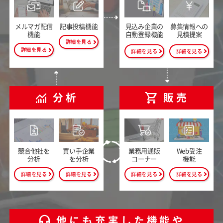
メルマガ配信
記事投稿機能
見込み企業の
募集情報への
機能
自動登録機能
見積提案
詳細を見る
詳細を見る
詳細を見る
詳細を見る
monitoring
shopping_cart
分析
販売
競合他社を
買い手企業
業務用通販
Web受注
分析
を分析
コーナー
機能
詳細を見る
詳細を見る
詳細を見る
詳細を見る
headset_mic
他にも充実した機能や