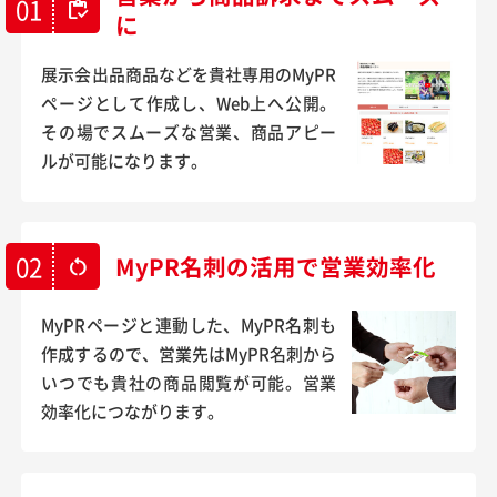
01
inventory
に
展示会出品商品などを貴社専用のMyPR
ページとして作成し、Web上へ公開。
その場でスムーズな営業、商品アピー
ルが可能になります。
02
MyPR名刺の活用で営業効率化
restart_alt
MyPRページと連動した、MyPR名刺も
作成するので、営業先はMyPR名刺から
いつでも貴社の商品閲覧が可能。営業
効率化につながります。