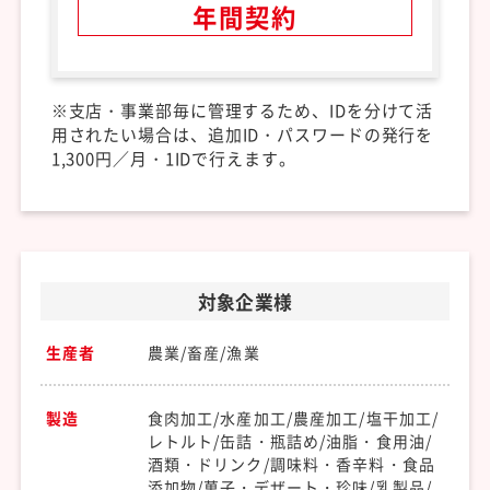
年間契約
※支店・事業部毎に管理するため、IDを分けて活
用されたい場合は、
追加ID・パスワードの発行を
1,300円／月・1IDで行えます。
対象企業様
生産者
農業/畜産/漁業
製造
食肉加工/水産加工/農産加工/塩干加工/
レトルト/缶詰・瓶詰め/油脂・食用油/
酒類・ドリンク/調味料・香辛料・食品
添加物/菓子・デザート・珍味/乳製品/