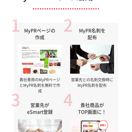
MyPRページの
MyPR名刺を
作成
配布
貴社専用のMyPRページ
営業先との名刺交換時に
と
MyPR名刺を無料で作
MyPR名刺を配布
成
営業先が
貴社商品が
eSmart登録
TOP画面に！