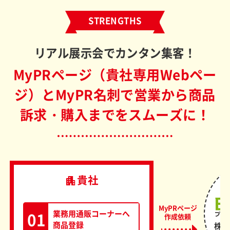
STRENGTHS
リアル展示会でカンタン集客！
MyPRページ（貴社専用Webペー
ジ）とMyPR名刺で
営業から商品
訴求・購入までをスムーズに！
貴社
apartment
01
業務用通販コーナーへ
商品登録
株式