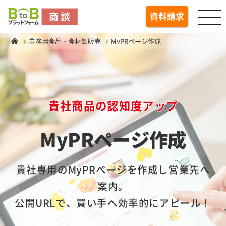
togg
資料請求
業務用食品・食材卸販売
MyPRページ作成
貴社商品の認知度アップ
MyPRページ作成
貴社専用のMyPRページを作成し営業先へ
案内。
公開URLで、買い手へ効率的にアピール！