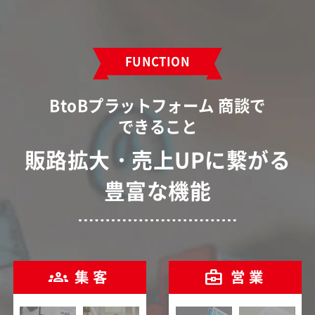
FUNCTION
BtoBプラットフォーム 商談で
できること
販路拡大・売上UPに繋がる
豊富な機能
groups
business_center
集客
営業