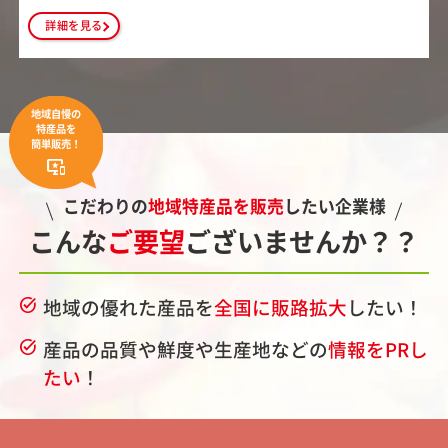
詳細を見る
地域自慢の
特産品を
簡単販売！
important_devices
こだわりの
地域特産品を販売
したい企業様
こんな
ご要望
ございませんか？？
地域の優れた産品を
全国に販路拡大
したい！
task_alt
産品の品質や鮮度や生産地などの
情報をPRし
task_alt
たい
！