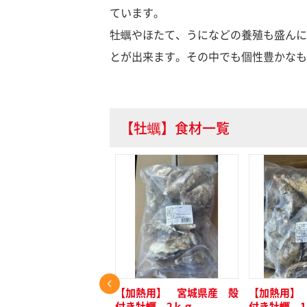
ています。
牡蠣やほたて、うになどの養殖も盛んに
とが出来ます。その中でも個性豊かなも
【牡蠣】食材一覧
都丹後産【天然・岩牡
【加熱用】 宮城県産 殻
【加熱用】
】日本一級の美味しさ！
付き牡蠣 2ｋｇ
付き牡蠣 1