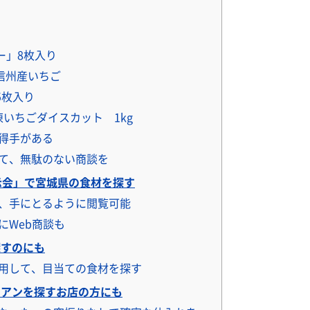
）
ー」8枚入り
 信州産いちご
5枚入り
】冷凍いちごダイスカット 1kg
得手がある
て、無駄のない商談を
示会」で宮城県の食材を探す
、手にとるように閲覧可能
にWeb商談も
探すのにも
用して、目当ての食材を探す
アンを探すお店の方にも