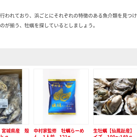
行われており、浜ごとにそれぞれの特徴のある魚介類を見つけ
のが揃う、牡蠣を探しているとしましょう。
 宮城県産 殻
中村家監修 牡蠣らーめ
生牡蠣【仙鳳趾産】
ｋｇ
ん 1人前 121g
イズ 100～149ｇ 