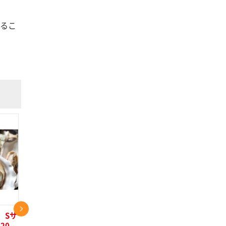
るこ
 Sサ
生牡蠣【仙鳳趾産】 M
京都丹後産【天然・岩牡
20
サイズ 150～199ｇ 10
蠣】日本一級の美味しさ！