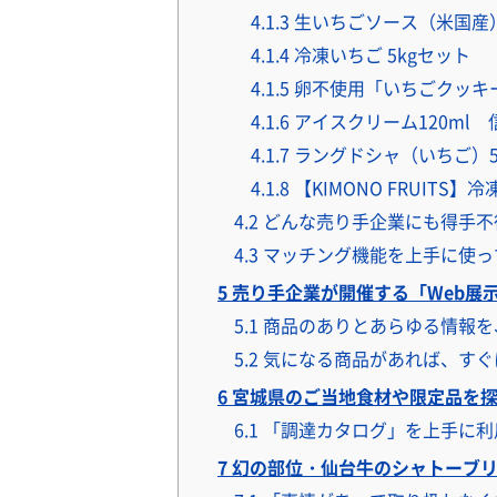
4.1.3
生いちごソース（米国産
4.1.4
冷凍いちご 5kgセット
4.1.5
卵不使用「いちごクッキ
4.1.6
アイスクリーム120ml
4.1.7
ラングドシャ（いちご）
4.1.8
【KIMONO FRUITS
4.2
どんな売り手企業にも得手不
4.3
マッチング機能を上手に使っ
5
売り手企業が開催する「Web展
5.1
商品のありとあらゆる情報を
5.2
気になる商品があれば、すぐ
6
宮城県のご当地食材や限定品を
6.1
「調達カタログ」を上手に利
7
幻の部位・仙台牛のシャトーブリ