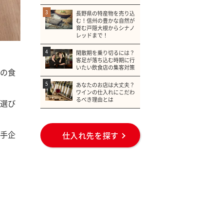
3
長野県の特産物を売り込
む！信州の豊かな自然が
育む戸隠大根からシナノ
レッドまで！
4
閑散期を乗り切るには？
客足が落ち込む時期に行
いたい飲食店の集客対策
の食
5
あなたのお店は大丈夫？
ワインの仕入れにこだわ
るべき理由とは
選び
手企
仕入れ先を探す