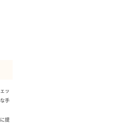
ェッ
な手
に提