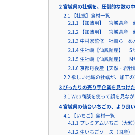
2
宮城県の牡蠣を、圧倒的な数の中
2.1
【牡蠣】食材一覧
2.1.1
【加熱用】 宮城県産 
2.1.2
【加熱用】 宮城県産 
2.1.3
中村家監修 牡蠣らーめん
2.1.4
生牡蠣【仙鳳趾産】 Sサイ
2.1.5
生牡蠣【仙鳳趾産】 Mサイ
2.1.6
京都丹後産【天然・岩牡
2.2
欲しい地域の牡蠣が、加工の
3
ぴったりの売り手企業を見つけた
3.1
Web商談を使って顔を見な
4
宮城県の仙台いちごの、より良い
4.1
【いちご】食材一覧
4.1.1
プレミアムいちご（大粒） 
4.1.2
生いちごソース（国産）