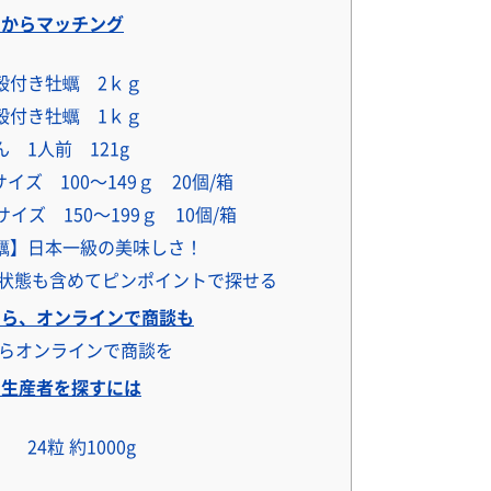
からマッチング
殻付き牡蠣 2ｋｇ
殻付き牡蠣 1ｋｇ
 1人前 121g
ズ 100～149ｇ 20個/箱
ズ 150～199ｇ 10個/箱
蠣】日本一級の美味しさ！
状態も含めてピンポイントで探せる
ら、オンラインで商談も
がらオンラインで商談を
生産者を探すには
24粒 約1000g