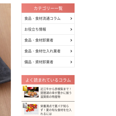
カテゴリー一覧
食品・食材流通コラム
お役立ち情報
食品・食材卸業者
食品・食材仕入れ業者
備品・資材卸業者
よく読まれているコラム
1
近江牛から彦根梨まで！
琵琶湖の幸が豊かに揃う
滋賀県の特産物
2
栄養満点で夏バテ知ら
ず！夏の旬な食材を仕入
れるには