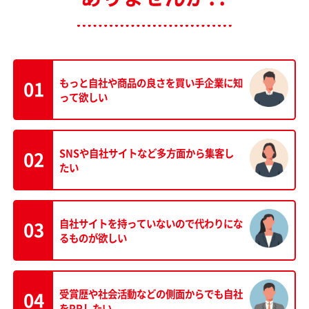
もっと自社や商品の良さを
買い手企業に知
01
って欲しい
SNSや自社サイトなど
多方面から集客し
02
たい
自社サイトを持っていないので
代わりにな
03
るものが欲しい
受賞歴や社会活動などの側面からでも自社
04
をPRしたい