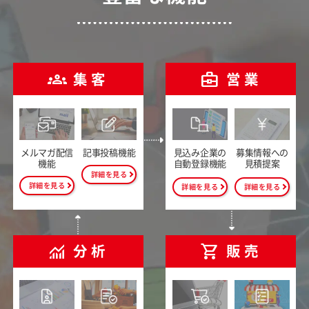
groups
business_center
集客
営業
メルマガ配信
記事投稿機能
見込み企業の
募集情報への
機能
自動登録機能
見積提案
詳細を見る
詳細を見る
詳細を見る
詳細を見る
monitoring
shopping_cart
分析
販売