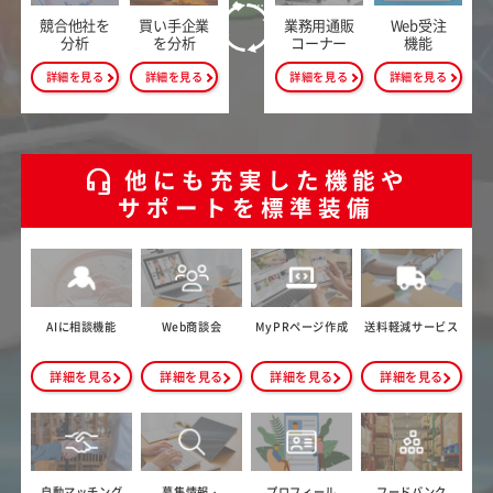
競合他社を
買い手企業
業務用通販
Web受注
分析
を分析
コーナー
機能
詳細を見る
詳細を見る
詳細を見る
詳細を見る
headset_mic
他にも充実した機能や
サポートを標準装備
AIに相談機能
Web商談会
MyPRページ作成
送料軽減サービス
詳細を見る
詳細を見る
詳細を見る
詳細を見る
自動マッチング
募集情報・
プロフィール
フードバンク