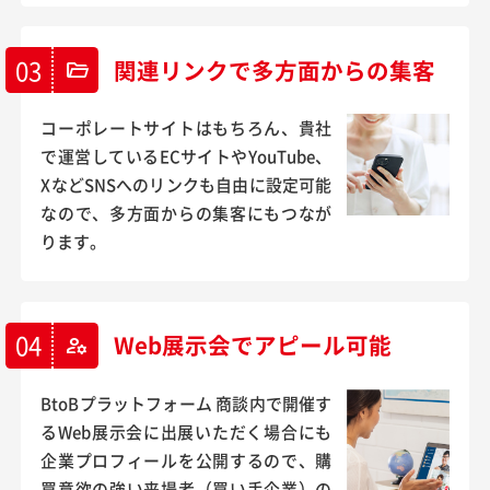
03
関連リンクで多方面からの集客
folder_open
コーポレートサイトはもちろん、貴社
で運営しているECサイトやYouTube、
XなどSNSへのリンクも自由に設定可能
なので、多方面からの集客にもつなが
ります。
04
Web展示会でアピール可能
manage_accounts
BtoBプラットフォーム 商談内で開催す
るWeb展示会に出展いただく場合にも
企業プロフィールを公開するので、購
買意欲の強い来場者（買い手企業）の