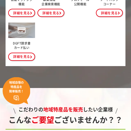
機能
企業検索機能
公開機能
コーナー
詳細を見る
詳細を見る
詳細を見る
DGFT請求書
カード払い
詳細を見る
地域自慢の
特産品を
簡単販売！
important_devices
こだわりの
地域特産品を販売
したい企業様
こんな
ご要望
ございませんか？？