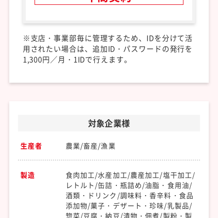
※支店・事業部毎に管理するため、IDを分けて活
用されたい場合は、
追加ID・パスワードの発行を
1,300円／月・1IDで行えます。
対象企業様
生産者
農業/畜産/漁業
製造
食肉加工/水産加工/農産加工/塩干加工/
レトルト/缶詰・瓶詰め/油脂・食用油/
酒類・ドリンク/調味料・香辛料・食品
添加物/菓子・デザート・珍味/乳製品/
惣菜/豆腐・納豆/漬物・佃煮/製粉・製