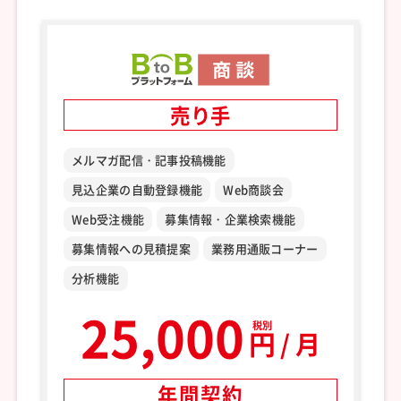
売り手
メルマガ配信・記事投稿機能
見込企業の自動登録機能
Web商談会
Web受注機能
募集情報・企業検索機能
募集情報への見積提案
業務用通販コーナー
分析機能
25,000
税別
円
/ 月
年間契約