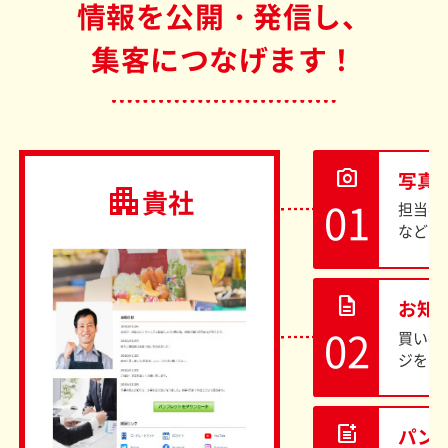
情報を公開・発信し、
集客につなげます！
photo_camera
写真
apartment
貴社
担当者
などを
description
お知
買い手
ジを自
post_add
パン