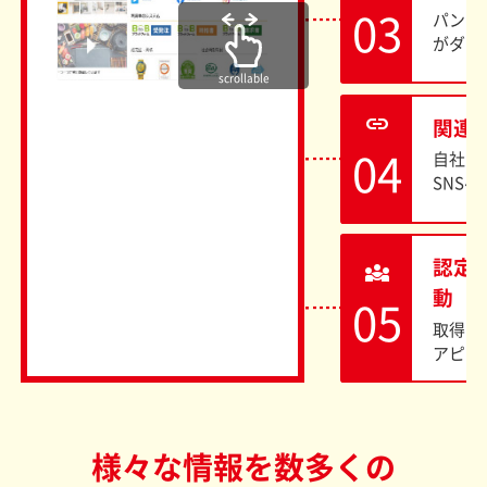
パンフ
がダウ
scrollable
link
関連
自社サ
SNS
認定
diversity_3
動
取得し
アピー
様々な情報を数多くの