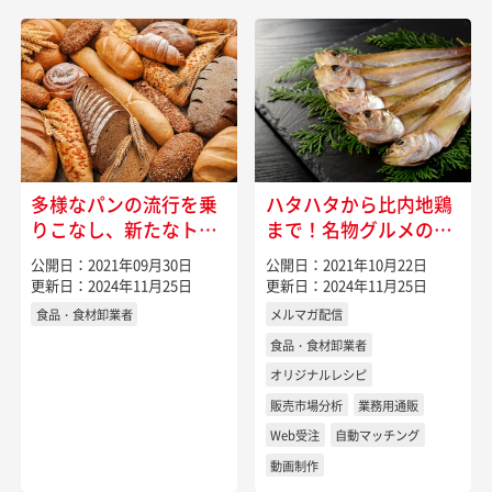
多様なパンの流行を乗
ハタハタから比内地鶏
りこなし、新たなトレ
まで！名物グルメの宝
ンドを作るには
庫・秋田県の特産物
公開日：2021年09月30日
公開日：2021年10月22日
更新日：2024年11月25日
更新日：2024年11月25日
食品・食材卸業者
メルマガ配信
食品・食材卸業者
オリジナルレシピ
販売市場分析
業務用通販
Web受注
自動マッチング
動画制作