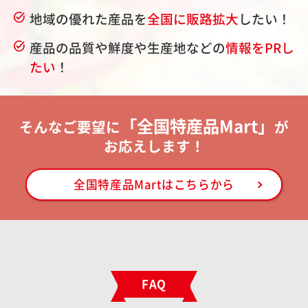
地域の優れた産品を
全国に販路拡大
したい！
task_alt
産品の品質や鮮度や生産地などの
情報をPRし
task_alt
たい
！
「全国特産品Mart」
そんなご要望に
が
お応えします！
全国特産品Martはこちらから
FAQ