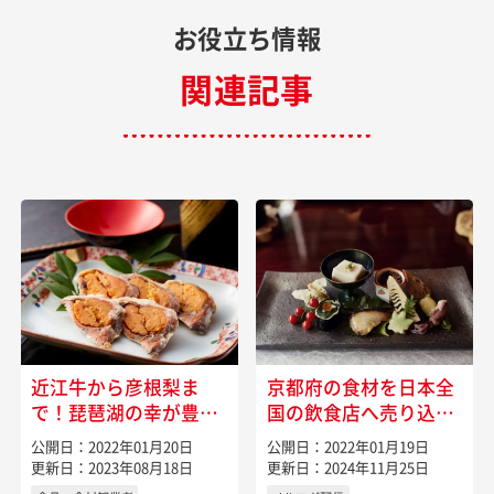
お役立ち情報
関連記事
近江牛から彦根梨ま
京都府の食材を日本全
で！琵琶湖の幸が豊か
国の飲食店へ売り込む
に揃う滋賀県の特産物
には
公開日：2022年01月20日
公開日：2022年01月19日
更新日：2023年08月18日
更新日：2024年11月25日