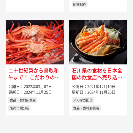
動画制作
二十世紀梨から鳥取和
石川県の食材を日本全
牛まで！ こだわりの環
国の飲食店へ売り込む
境を生かして生産され
には
公開日：2022年03月07日
公開日：2021年12月10日
る特産物が勢揃いの鳥
更新日：2024年11月25日
更新日：2024年11月25日
取県
食品・食材卸業者
メルマガ配信
販売市場分析
食品・食材卸業者