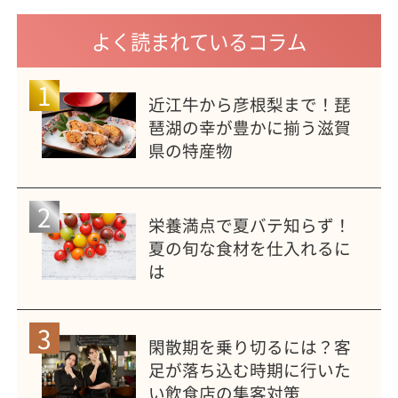
よく読まれているコラム
1
近江牛から彦根梨まで！琵
琶湖の幸が豊かに揃う滋賀
県の特産物
2
栄養満点で夏バテ知らず！
夏の旬な食材を仕入れるに
は
3
閑散期を乗り切るには？客
足が落ち込む時期に行いた
い飲食店の集客対策