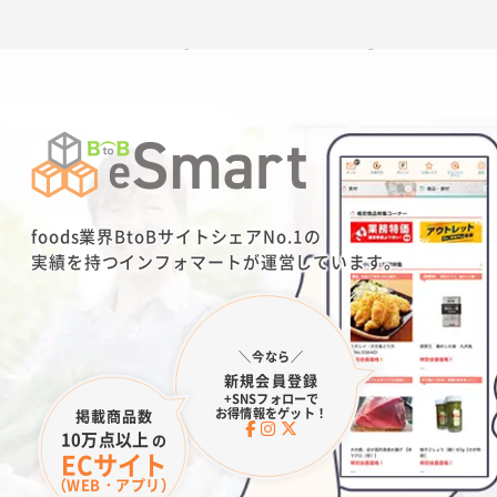
foods業界BtoBサイトシェアNo.1の
実績を持つインフォマートが運営しています。
＼今なら／
新規会員登録
+SNSフォローで
お得情報をゲット！
掲載商品数
10万点以上
の
ECサイト
（WEB・アプリ）