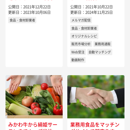
国」山梨県の特産物
庫・秋田県の特産物
公開日：2021年12月22日
公開日：2021年10月22日
更新日：2023年10月06日
更新日：2024年11月25日
食品・食材卸業者
メルマガ配信
食品・食材卸業者
オリジナルレシピ
販売市場分析
業務用通販
Web受注
自動マッチング
動画制作
みかわ牛から絹姫サー
業務用食品をマッチン