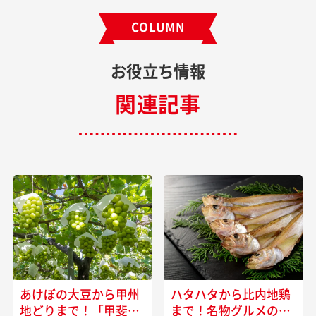
COLUMN
お役立ち情報
関連記事
あけぼの大豆から甲州
ハタハタから比内地鶏
地どりまで！「甲斐の
まで！名物グルメの宝