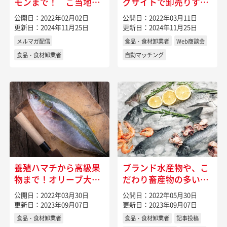
モンまで！ ご当地グ
グサイトで卸売りする
ルメの宝庫・愛知県の
には
公開日：2022年02月02日
公開日：2022年03月11日
特産物
更新日：2024年11月25日
更新日：2024年11月25日
メルマガ配信
食品・食材卸業者
Web商談会
食品・食材卸業者
自動マッチング
養殖ハマチから高級果
ブランド水産物や、こ
物まで！オリーブ大
だわり畜産物の多い大
国・香川県自慢の特産
分県
公開日：2022年03月30日
公開日：2022年05月30日
物
更新日：2023年09月07日
更新日：2023年09月07日
食品・食材卸業者
食品・食材卸業者
記事投稿