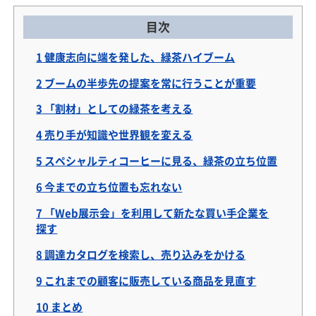
目次
1
健康志向に端を発した、緑茶ハイブーム
2
ブームの半歩先の提案を常に行うことが重要
3
「割材」としての緑茶を考える
4
売り手が知識や世界観を変える
5
スペシャルティコーヒーに見る、緑茶の立ち位置
6
今までの立ち位置も忘れない
7
「Web展示会」を利用して新たな買い手企業を
探す
8
調達カタログを検索し、売り込みをかける
9
これまでの顧客に販売している商品を見直す
10
まとめ