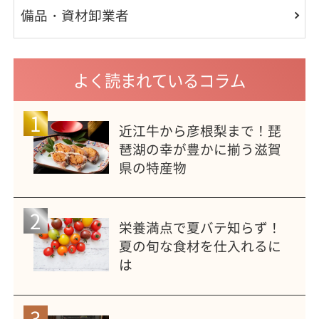
備品・資材卸業者
よく読まれているコラム
1
近江牛から彦根梨まで！琵
琶湖の幸が豊かに揃う滋賀
県の特産物
2
栄養満点で夏バテ知らず！
夏の旬な食材を仕入れるに
は
3