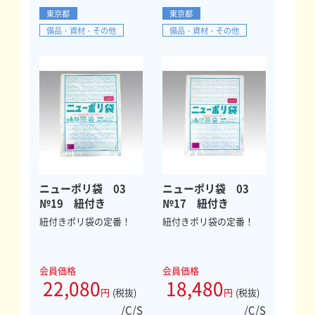
東京都
東京都
備品・資材・その他
備品・資材・その他
ニューポリ袋 03
ニューポリ袋 03
№19 紐付き
№17 紐付き
紐付きポリ袋の定番！
紐付きポリ袋の定番！
会員価格
会員価格
22,080
18,480
円
(税抜)
円
(税抜)
/C/S
/C/S