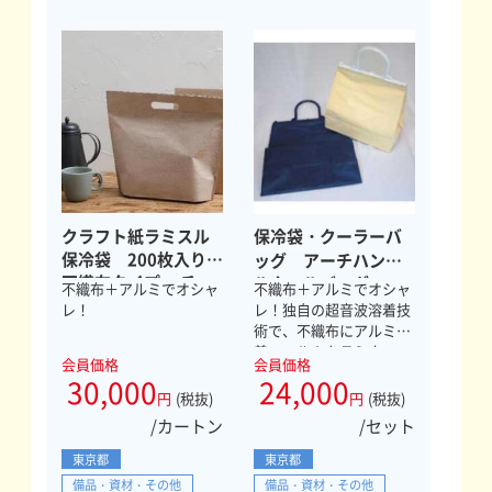
クラフト紙ラミスル
保冷袋・クーラーバ
保冷袋 200枚入り
ッグ アーチハンド
不織布タイプ チャ
ルクールバッグ
不織布＋アルミでオシャ
不織布＋アルミでオシャ
ック式
Ｌ 【送料無料】
レ！
レ！独自の超音波溶着技
術で、不織布にアルミ蒸
着フィルムをラミネー
会員価格
会員価格
ト！
30,000
24,000
円
(税抜)
円
(税抜)
/カートン
/セット
東京都
東京都
備品・資材・その他
備品・資材・その他