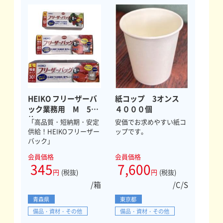
HEIKO フリーザーバ
紙コップ 3オンス
ック業務用 M 50
４０００個
枚
「高品質・短納期・安定
安価でお求めやすい紙コ
供給！HEIKOフリーザー
ップです。
バック」
会員価格
会員価格
345
7,600
円
(税抜)
円
(税抜)
/箱
/C/S
青森県
東京都
備品・資材・その他
備品・資材・その他