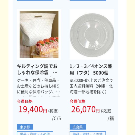
キルティング調でお
1／2・3／4オンス兼
しゃれな保冷袋 プ
用（フタ） 5000個
レミアムチャック
ケーキ・弁当・催事品・
※3000円以上のご注文で
付 小 （白）
お土産などのお持ち帰り
国内送料無料（沖縄・北
に便利な保冷バッグ、エ
海道一部地域を除く）
ナメル調でオシャレです
会員価格
会員価格
よ！
19,400
26,070
円
(税抜)
円
(税抜)
/C/S
/箱
東京都
広島県
備品・資材・その他
備品・資材・その他