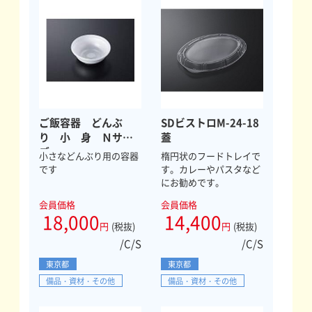
ご飯容器 どんぶ
SDビストロM-24-18
り 小 身 Ｎサイ
蓋
ズ
小さなどんぶり用の容器
楕円状のフードトレイで
です
す。カレーやパスタなど
にお勧めです。
会員価格
会員価格
18,000
14,400
円
(税抜)
円
(税抜)
/C/S
/C/S
東京都
東京都
備品・資材・その他
備品・資材・その他