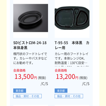
SDビストロM-24-18
T-95-55 本体黒 カ
本体身黒
レー用
楕円状のフードトレイで
カレー用のフードトレイ
す。カレーやパスタなど
です。本体レンジOK、
にお勧めです。
耐熱温度：130℃目安ご
はん量：300g。フタは別
会員価格
会員価格
売りです。
13,500
13,200
円
(税抜)
円
(税抜)
/C/S
/C/S
東京都
東京都
備品・資材・その他
備品・資材・その他