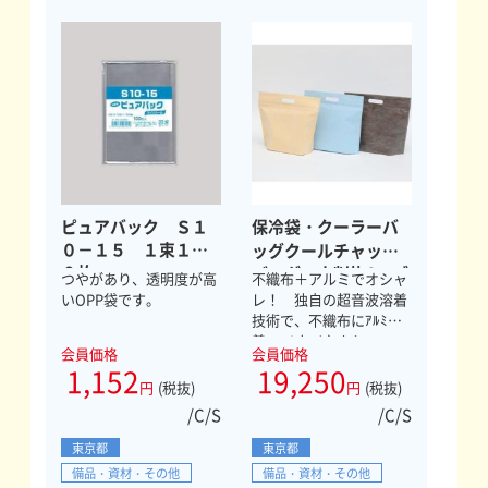
ピュアバック Ｓ１
保冷袋・クーラーバ
０－１５ １束１０
ッグクールチャック
０枚
バッグ 小判抜S ブ
つやがあり、透明度が高
不織布＋アルミでオシャ
ルー
いOPP袋です。
レ！ 独自の超音波溶着
技術で、不織布にｱﾙﾐ蒸
着ﾌｨﾙﾑをﾗﾐﾈｰﾄ！
会員価格
会員価格
1,152
19,250
円
(税抜)
円
(税抜)
/C/S
/C/S
東京都
東京都
備品・資材・その他
備品・資材・その他