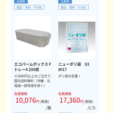
広島県
広島県
備品・資材・その他
備品・資材・その他
エコパームボックス F
ニューポリ袋 03
トレー4 200枚
№17
※3000円以上のご注文で
ポリ袋の定番！
国内送料無料（沖縄・北
海道一部地域を除く）
会員価格
会員価格
10,076
17,360
円
(税抜)
円
(税抜)
/箱
/C/S