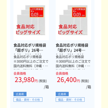
食品対応ポリ規格袋
食品対応ポリ規格袋
「超ポリ」26号
「超ポリ」24号
0.03×800×900mm
0.03×650×800mm
食品対応ポリ規格袋
食品対応ポリ規格袋
400枚
600枚
※3000円以上のご注文で
※3000円以上のご注文で
国内送料無料（沖縄・北
国内送料無料（沖縄・北
海道一部地域を除く）
海道一部地域を除く）
会員価格
会員価格
23,980
26,400
円
(税抜)
円
(税抜)
/箱
/箱
広島県
広島県
備品・資材・その他
備品・資材・その他