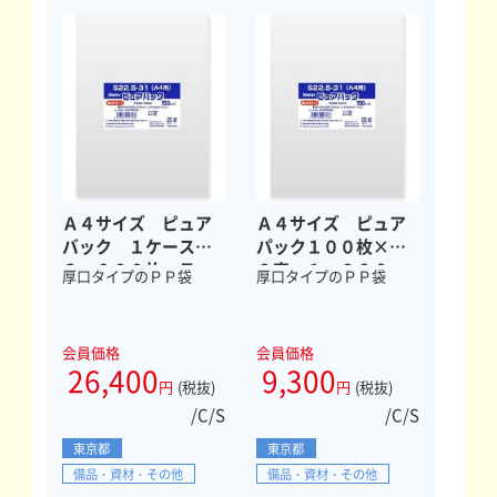
Ａ４サイズ ピュア
Ａ４サイズ ピュア
バック １ケース
パック１００枚×１
３，０００枚 テー
０束 １，０００
厚口タイプのＰＰ袋
厚口タイプのＰＰ袋
プなし
枚 テープなし
会員価格
会員価格
26,400
9,300
円
(税抜)
円
(税抜)
/C/S
/C/S
東京都
東京都
備品・資材・その他
備品・資材・その他