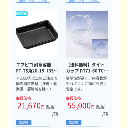
備品・資材・その他
備品・資材・その他
エフピコ 耐寒容器
【送料無料】タイト
FT-TS角20-15（35）
カップ DT71-60 TC
600枚
5000セット
※3000円以上のご注文で
密閉性が高く、内容物が
国内送料無料（沖縄・北
もれにくく油類にも強く
海道一部地域を除く）
安全です。
会員価格
会員価格
21,670
55,000
円
(税抜)
円
(税抜)
/箱
/箱
広島県
広島県