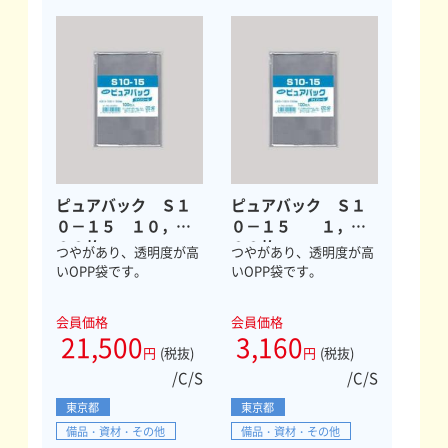
ピュアバック Ｓ１
ピュアバック Ｓ１
０－１５ １０，０
０－１５ １，０
００枚
００枚
つやがあり、透明度が高
つやがあり、透明度が高
いOPP袋です。
いOPP袋です。
会員価格
会員価格
21,500
3,160
円
(税抜)
円
(税抜)
/C/S
/C/S
東京都
東京都
備品・資材・その他
備品・資材・その他