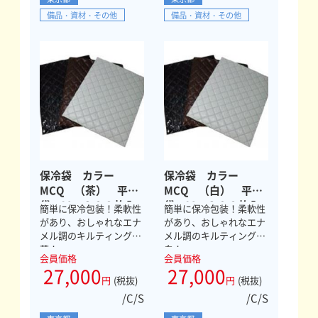
備品・資材・その他
備品・資材・その他
保冷袋 カラー
保冷袋 カラー
MCQ （茶） 平
MCQ （白） 平
袋 Ｍ ３００枚入
袋 Ｍ ３００枚入
簡単に保冷包装！柔軟性
簡単に保冷包装！柔軟性
があり、おしゃれなエナ
があり、おしゃれなエナ
メル調のキルティング
メル調のキルティング
茶！
白！
会員価格
会員価格
27,000
27,000
円
(税抜)
円
(税抜)
/C/S
/C/S