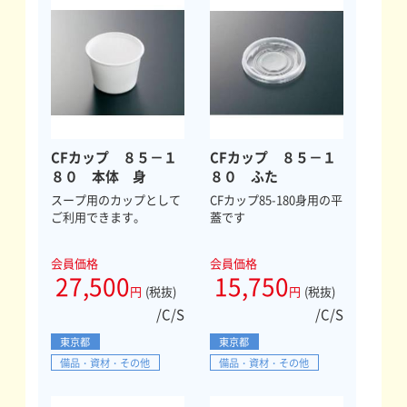
CFカップ ８５－１
CFカップ ８５－１
８０ 本体 身
８０ ふた
スープ用のカップとして
CFカップ85-180身用の平
ご利用できます。
蓋です
会員価格
会員価格
27,500
15,750
円
(税抜)
円
(税抜)
/C/S
/C/S
東京都
東京都
備品・資材・その他
備品・資材・その他