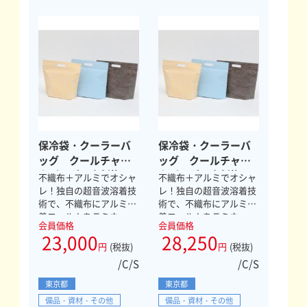
保冷袋・クーラーバ
保冷袋・クーラーバ
ッグ クールチャッ
ッグ クールチャッ
クバッグ 小判抜
クバッグ 小判抜
不織布＋アルミでオシャ
不織布＋アルミでオシャ
Ｍ
Ｌ
レ！独自の超音波溶着技
レ！独自の超音波溶着技
術で、不織布にアルミ蒸
術で、不織布にアルミ蒸
着フィルムをラミネー
着フィルムをラミネー
会員価格
会員価格
ト！
ト！
23,000
28,250
円
(税抜)
円
(税抜)
/C/S
/C/S
東京都
東京都
備品・資材・その他
備品・資材・その他