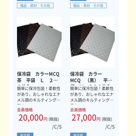
備品・資材・その他
備品・資材・その他
保冷袋 カラーMCQ
保冷袋 カラー
茶 平袋 Ｌ ２０
MCQ （黒） 平
０枚入
袋 Ｍ ３００枚入
簡単に保冷包装！柔軟性
簡単に保冷包装！柔軟性
があり、おしゃれなエナ
があり、おしゃれなエナ
メル調のキルティング
メル調のキルティング
茶！
黒！
会員価格
会員価格
20,000
27,000
円
(税抜)
円
(税抜)
/C/S
/C/S
東京都
東京都