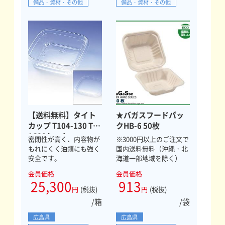
備品・資材・その他
備品・資材・その他
【送料無料】タイト
★バガスフードパッ
カップ T104-130 TC
クHB-6 50枚
1600セット
密閉性が高く、内容物が
※3000円以上のご注文で
もれにくく油類にも強く
国内送料無料（沖縄・北
安全です。
海道一部地域を除く）
会員価格
会員価格
25,300
913
円
(税抜)
円
(税抜)
/箱
/袋
広島県
広島県