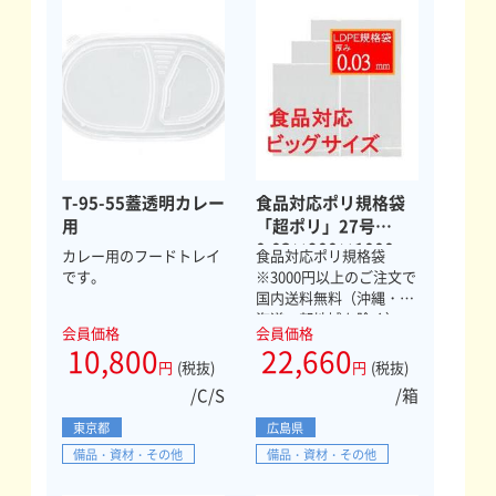
T-95-55蓋透明カレー
食品対応ポリ規格袋
用
「超ポリ」27号
0.03×900×1000mm
カレー用のフードトレイ
食品対応ポリ規格袋
300枚
です。
※3000円以上のご注文で
国内送料無料（沖縄・北
海道一部地域を除く）
会員価格
会員価格
10,800
22,660
円
(税抜)
円
(税抜)
/C/S
/箱
東京都
広島県
備品・資材・その他
備品・資材・その他