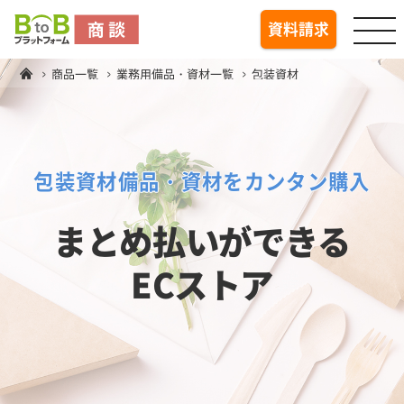
togg
資料請求
商品一覧
業務用備品・資材一覧
包装資材
包装資材備品・資材をカンタン購入
まとめ払いができる
ECストア