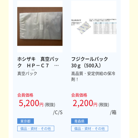
ホシザキ 真空パッ
フジクールパック
ク ＨＰ－Ｃ７
30ｇ（500入）
１００枚
真空パック
高品質・安定供給の保冷
剤！
会員価格
会員価格
5,200
2,200
円
(税抜)
円
(税抜)
/C/S
/箱
東京都
青森県
備品・資材・その他
備品・資材・その他