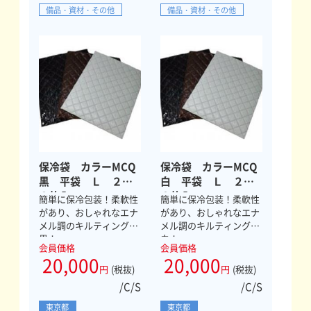
備品・資材・その他
備品・資材・その他
保冷袋 カラーMCQ
保冷袋 カラーMCQ
黒 平袋 Ｌ ２０
白 平袋 Ｌ ２０
０枚入
０枚入
簡単に保冷包装！柔軟性
簡単に保冷包装！柔軟性
があり、おしゃれなエナ
があり、おしゃれなエナ
メル調のキルティング
メル調のキルティング
黒！
白！
会員価格
会員価格
20,000
20,000
円
(税抜)
円
(税抜)
/C/S
/C/S
東京都
東京都