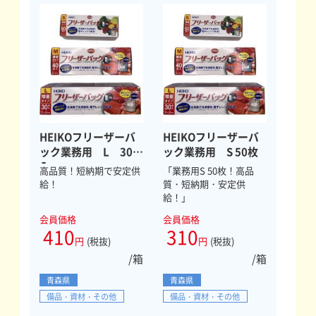
HEIKOフリーザーバ
HEIKOフリーザーバ
ック業務用 L 30枚
ック業務用 S 50枚
入
高品質！短納期で安定供
「業務用S 50枚！高品
給！
質・短納期・安定供
給！」
会員価格
会員価格
410
310
円
(税抜)
円
(税抜)
/箱
/箱
青森県
青森県
備品・資材・その他
備品・資材・その他