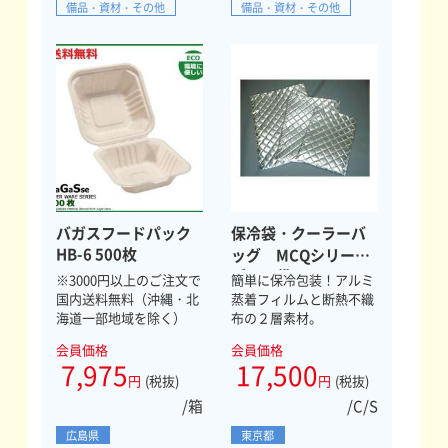
備品・資材・その他
備品・資材・その他
バガスフードパック
保冷袋・クーラーバ
HB-6 500枚
ッグ MCQシリー
ズ 平袋 Ｌ
※3000円以上のご注文で
簡単に保冷包装！アルミ
国内送料無料（沖縄・北
蒸着フィルムと断熱不織
海道一部地域を除く）
布の２層素材。
会員価格
会員価格
7,975
17,500
円
(税抜)
円
(税抜)
/箱
/C/S
広島県
東京都