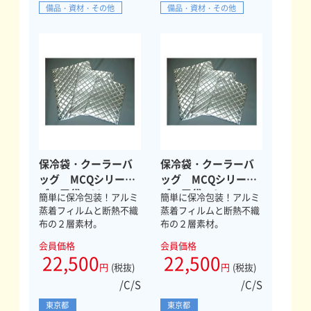
備品・資材・その他
備品・資材・その他
保冷袋・クーラーバ
保冷袋・クーラーバ
ッグ MCQシリー
ッグ MCQシリー
ズ 平袋 Ｍ
ズ 平袋 S
簡単に保冷包装！アルミ
簡単に保冷包装！アルミ
蒸着フィルムと断熱不織
蒸着フィルムと断熱不織
布の２層素材。
布の２層素材。
会員価格
会員価格
22,500
22,500
円
(税抜)
円
(税抜)
/C/S
/C/S
東京都
東京都