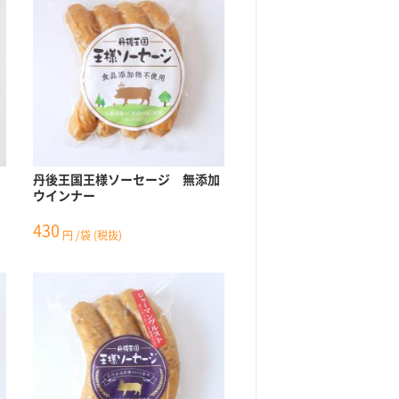
丹後王国王様ソーセージ 無添加
ウインナー
430
円
/袋
(税抜)