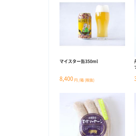
マイスター缶350ml
8,400
円
/箱
(税抜)