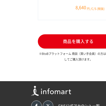
8,640
円
/C/S
(税抜)
商品を購入する
※BtoBプラットフォーム 商談（買い手会員）の方
してご購入頂けます。
SNS公式アカウント一覧