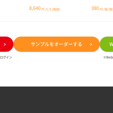
8,640
380
円
/C/S
(税抜)
円
/袋
(税
サンプルをオーダーする
は
ログイン
※We