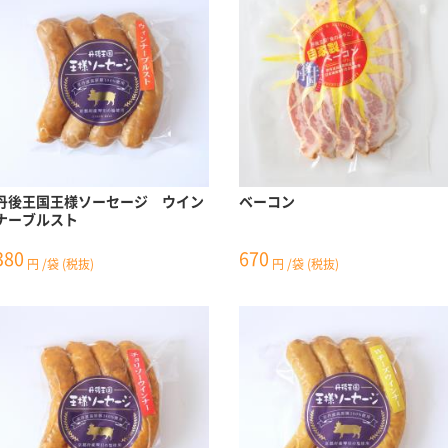
丹後王国王様ソーセージ ウイン
ベーコン
ナーブルスト
380
670
円
/袋
(税抜)
円
/袋
(税抜)