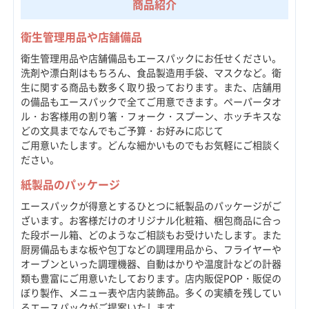
商品紹介
衛生管理用品や店舗備品
衛生管理用品や店舗備品もエースパックにお任せください。
洗剤や漂白剤はもちろん、食品製造用手袋、マスクなど。衛
生に関する商品も数多く取り扱っております。また、店舗用
の備品もエースパックで全てご用意できます。ペーパータオ
ル・お客様用の割り箸・フォーク・スプーン、ホッチキスな
どの文具までなんでもご予算・お好みに応じて
ご用意いたします。どんな細かいものでもお気軽にご相談く
ださい。
紙製品のパッケージ
エースパックが得意とするひとつに紙製品のパッケージがご
ざいます。お客様だけのオリジナル化粧箱、梱包商品に合っ
た段ボール箱、どのようなご相談もお受けいたします。また
厨房備品もまな板や包丁などの調理用品から、フライヤーや
オーブンといった調理機器、自動はかりや温度計などの計器
類も豊富にご用意いたしております。店内販促POP・販促の
ぼり製作、メニュー表や店内装飾品。多くの実績を残してい
るエースパックがご提案いたします。