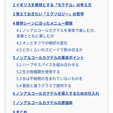
2
イギリスを発祥とする「モクテル」の考え方
3
覚えておきたい「ミクソロジー」の哲学
4
提供シーンに沿ったメニュー開発
4.1
ノンアルコールカクテルを単体で楽しむか、
食事とともに楽しむか
4.2
オンとオフでの嗜好の変化
4.3
どのくらいのスピードで飲み切るか
5
ノンアルコールカクテルの基本ポイント
5.1
ハーブやスパイスを組み合わせる
5.2
生の柑橘類を使用する
5.3
氷は不純物の含まれていないものを
5.4
普段と違うグラスで提供する
6
ノンアルコールカクテルを導入するための仕入れ
7
ノンアルコールカクテルの原価率
8
まとめ