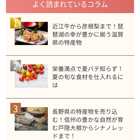
よく読まれているコラム
1
近江牛から彦根梨まで！琵
琶湖の幸が豊かに揃う滋賀
県の特産物
2
栄養満点で夏バテ知らず！
夏の旬な食材を仕入れるに
は
3
長野県の特産物を売り込
む！信州の豊かな自然が育
む戸隠大根からシナノレッ
ドまで！