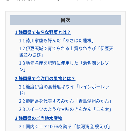
目次
1
静岡県で有名な野菜とは？
1.1
徳川家康も好んだ「あさはた蓮根」
1.2
伊豆天城で育てられる上質なわさび「伊豆天
城産わさび」
1.3
地元名産を肥料に使用した「浜名湖クレソ
ン」
2
静岡県で今注目の果物とは？
2.1
糖度17度の高糖度キウイ「レインボーレッ
ド」
2.2
静岡県を代表するみかん「青島温州みかん」
2.3
スイーツのような甘味のきんかん「こん太」
3
静岡県のご当地水産物
3.1
国内シェア100%を誇る「駿河湾産 桜えび」