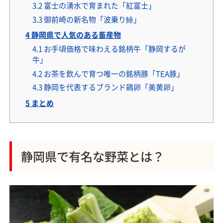
3.2
富士の湧水で育まれた「紅富士」
3.3
御前崎の新名物「波乗り鰆」
4
静岡県で人気のある畜産物
4.1
お手頃価格で味わえる銘柄牛「静岡するが
牛」
4.2
お茶を飲んで育つ唯一の銘柄豚「TEA豚」
4.3
静岡を代表するブランド鶏卵「美黄卵」
5
まとめ
静岡県で有名な野菜とは？