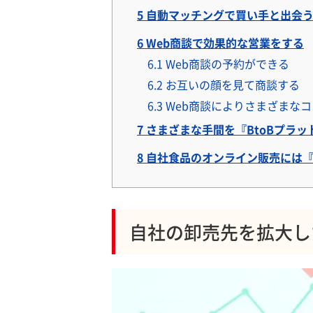
5
自動マッチングで買い手と出会
6
Web商談で効果的な営業をする
6.1
Web商談の予約ができる
6.2
お互いの顔を見て商談する
6.3
Web商談によりさまざまな
7
さまざまな手間を『BtoBプラッ
8
自社食品のオンライン販売には『B
自社の卸売先を拡大し