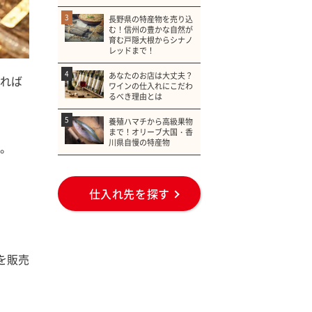
3
長野県の特産物を売り込
む！信州の豊かな自然が
育む戸隠大根からシナノ
レッドまで！
4
あなたのお店は大丈夫？
れば
ワインの仕入れにこだわ
るべき理由とは
5
養殖ハマチから高級果物
まで！オリーブ大国・香
川県自慢の特産物
。
仕入れ先を探す
を販売