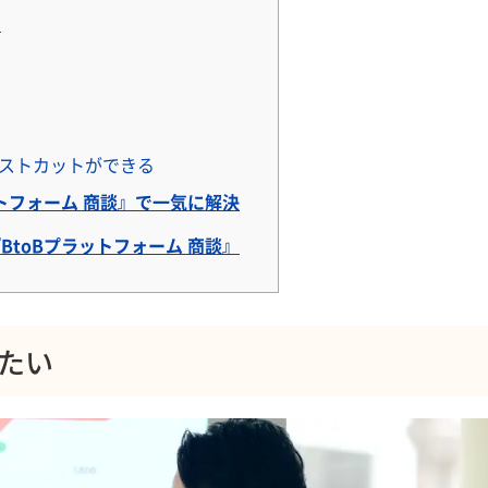
う
コストカットができる
トフォーム 商談』で一気に解決
toBプラットフォーム 商談』
たい