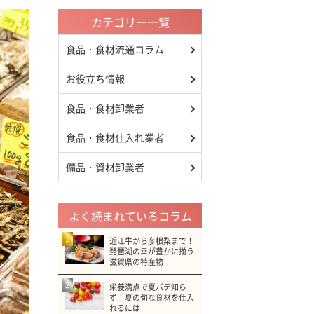
カテゴリー一覧
食品・食材流通コラム
お役立ち情報
食品・食材卸業者
食品・食材仕入れ業者
備品・資材卸業者
よく読まれているコラム
1
近江牛から彦根梨まで！
琵琶湖の幸が豊かに揃う
滋賀県の特産物
2
栄養満点で夏バテ知ら
ず！夏の旬な食材を仕入
れるには