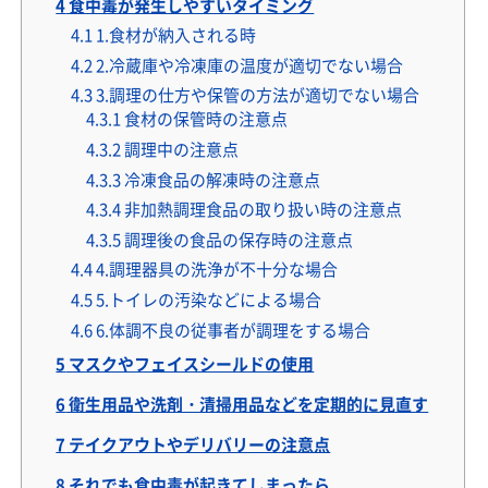
4
食中毒が発生しやすいタイミング
4.1
1.食材が納入される時
4.2
2.冷蔵庫や冷凍庫の温度が適切でない場合
4.3
3.調理の仕方や保管の方法が適切でない場合
4.3.1
食材の保管時の注意点
4.3.2
調理中の注意点
4.3.3
冷凍食品の解凍時の注意点
4.3.4
非加熱調理食品の取り扱い時の注意点
4.3.5
調理後の食品の保存時の注意点
4.4
4.調理器具の洗浄が不十分な場合
4.5
5.トイレの汚染などによる場合
4.6
6.体調不良の従事者が調理をする場合
5
マスクやフェイスシールドの使用
6
衛生用品や洗剤・清掃用品などを定期的に見直す
7
テイクアウトやデリバリーの注意点
8
それでも食中毒が起きてしまったら