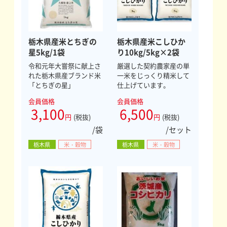
栃木県産米とちぎの
栃木県産米こしひか
星5kg/1袋
り10kg/5kg×2袋
令和元年大嘗祭に献上さ
厳選した契約農家産の単
れた栃木県産ブランド米
一米をじっくり精米して
「とちぎの星」
仕上げています。
会員価格
会員価格
3,100
6,500
円
(税抜)
円
(税抜)
/袋
/セット
栃木県
米・穀物
栃木県
米・穀物