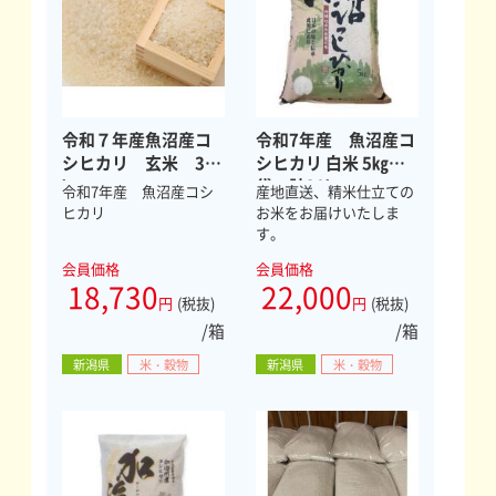
令和７年産魚沼産コ
令和7年産 魚沼産コ
シヒカリ 玄米 30
シヒカリ 白米 5㎏×6
㎏
袋 計30㎏
令和7年産 魚沼産コシ
産地直送、精米仕立ての
ヒカリ
お米をお届けいたしま
す。
会員価格
会員価格
18,730
22,000
円
(税抜)
円
(税抜)
/箱
/箱
新潟県
米・穀物
新潟県
米・穀物