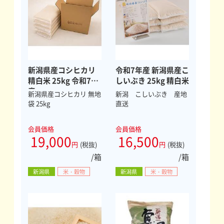
新潟県産コシヒカリ
令和7年産 新潟県産こ
精白米 25kg 令和7年
しいぶき 25kg 精白米
産
新潟県産コシヒカリ 無地
新潟 こしいぶき 産地
袋 25kg
直送
会員価格
会員価格
19,000
16,500
円
(税抜)
円
(税抜)
/箱
/箱
新潟県
米・穀物
新潟県
米・穀物