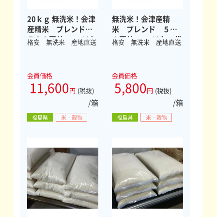
20ｋｇ 無洗米！会津
無洗米！会津産精
産精米 ブレンド
米 ブレンド ５８
５８０円/ｋｇ 10ｋ
０円/ｋｇ 10ｋｇ袋
格安 無洗米 産地直送
格安 無洗米 産地直送
ｇ２袋
会員価格
会員価格
11,600
5,800
円
(税抜)
円
(税抜)
/箱
/箱
福島県
米・穀物
福島県
米・穀物