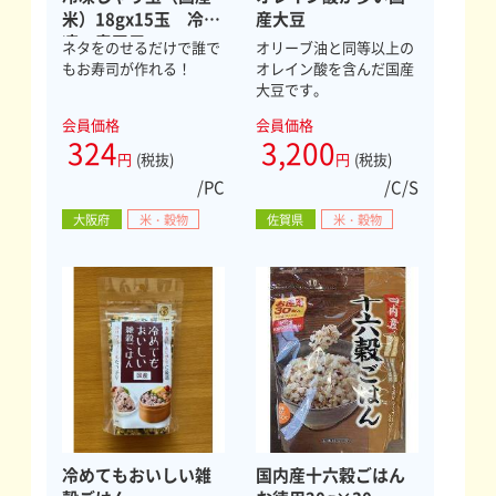
米）18gx15玉 冷
産大豆
凍 寿司用
ネタをのせるだけで誰で
オリーブ油と同等以上の
もお寿司が作れる！
オレイン酸を含んだ国産
大豆です。
会員価格
会員価格
324
3,200
円
(税抜)
円
(税抜)
/PC
/C/S
大阪府
米・穀物
佐賀県
米・穀物
冷めてもおいしい雑
国内産十六穀ごはん