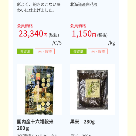
彩よく、飽きのこない味
北海道産白花豆
わいに仕上げました。
会員価格
会員価格
23,340
1,150
円
(税抜)
円
(税抜)
/C/S
/kg
佐賀県
米・穀物
佐賀県
米・穀物
国内産十六雑穀米
黒米 280g
200ｇ
3年連続モンドセレクシ
黒米 280g