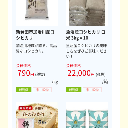
新発田市加治川産コ
魚沼産コシヒカリ 白
シヒカリ
米 3kg×10
加治川地域が誇る、高品
魚沼産コシヒカリの美味
質なコシヒカリ。
しさをぜひご賞味くださ
い！
会員価格
会員価格
790
22,000
円
(税抜)
円
(税抜)
/kg
/箱
新潟県
米・穀物
新潟県
米・穀物