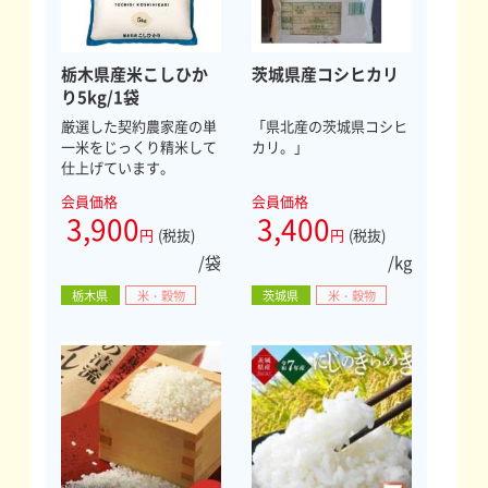
栃木県産米こしひか
茨城県産コシヒカリ
り5kg/1袋
厳選した契約農家産の単
「県北産の茨城県コシヒ
一米をじっくり精米して
カリ。」
仕上げています。
会員価格
会員価格
3,900
3,400
円
(税抜)
円
(税抜)
/袋
/kg
栃木県
米・穀物
茨城県
米・穀物