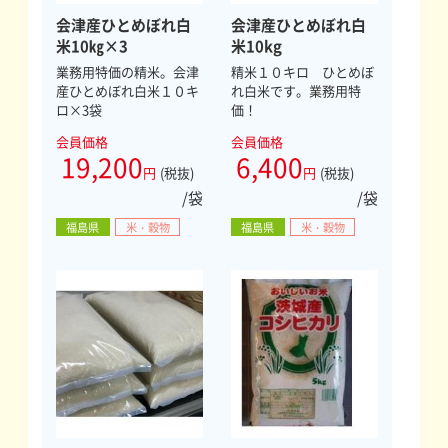
会津産ひとめぼれ白
会津産ひとめぼれ白
米10㎏×3
米10kg
業務用特価の精米。会津
精米１０キロ ひとめぼ
産ひとめぼれ白米１０キ
れ白米です。業務用特
ロ×3袋
価！
会員価格
会員価格
19,200
6,400
円
(税抜)
円
(税抜)
/袋
/袋
福島県
米・穀物
福島県
米・穀物