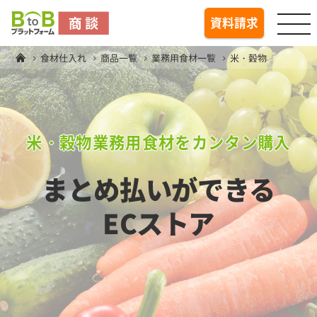
togg
資料請求
食材仕入れ
商品一覧
業務用食材一覧
米・穀物
米・穀物業務用食材をカンタン購入
まとめ払いができる
ECストア