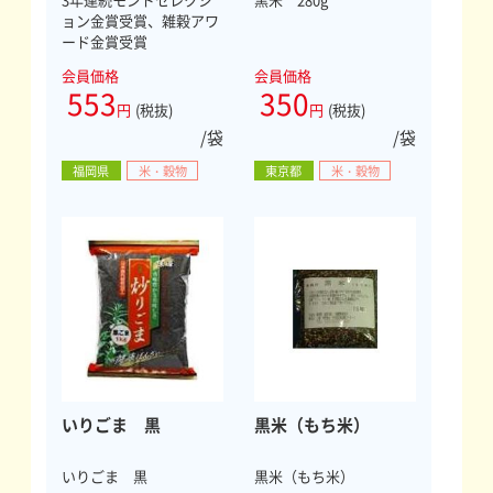
ョン金賞受賞、雑穀アワ
ード金賞受賞
会員価格
会員価格
553
350
円
(税抜)
円
(税抜)
/袋
/袋
福岡県
米・穀物
東京都
米・穀物
いりごま 黒
黒米（もち米）
いりごま 黒
黒米（もち米）