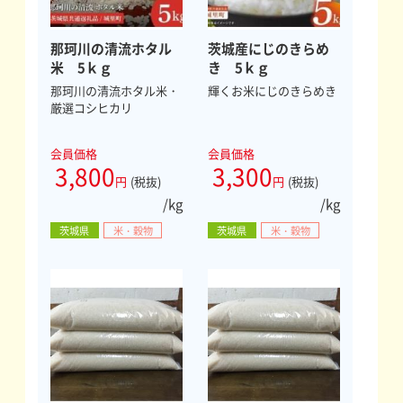
那珂川の清流ホタル
茨城産にじのきらめ
米 5ｋｇ
き 5ｋｇ
那珂川の清流ホタル米・
輝くお米にじのきらめき
厳選コシヒカリ
会員価格
会員価格
3,800
3,300
円
(税抜)
円
(税抜)
/kg
/kg
茨城県
米・穀物
茨城県
米・穀物