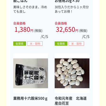
穀ごはん
お徳用20g×30
美味しさそのまま、冷め
30包入りだから１ヶ月分
ても良し
あってお得！
会員価格
会員価格
1,380
32,650
円
(税抜)
円
(税抜)
/C/S
/C/S
佐賀県
米・穀物
佐賀県
米・穀物
業務用十六穀米500ｇ
令和元年産 北海道
産白花豆