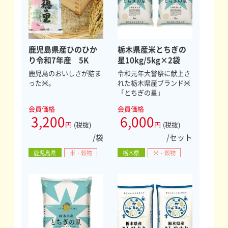
鹿児島県産ひのひか
栃木県産米とちぎの
り令和7年産 5K
星10kg/5kg×2袋
鹿児島のおいしさが詰ま
令和元年大嘗祭に献上さ
った米。
れた栃木県産ブランド米
「とちぎの星」
会員価格
会員価格
3,200
6,000
円
(税抜)
円
(税抜)
/袋
/セット
鹿児島県
米・穀物
栃木県
米・穀物