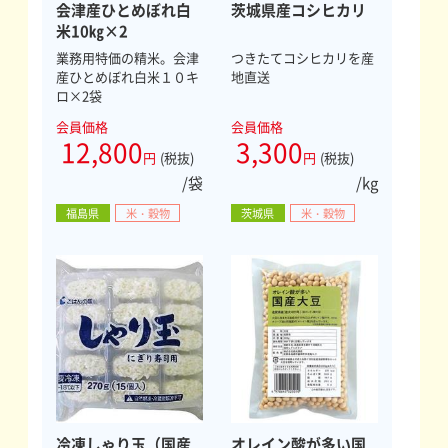
会津産ひとめぼれ白
茨城県産コシヒカリ
米10㎏×2
業務用特価の精米。会津
つきたてコシヒカリを産
産ひとめぼれ白米１０キ
地直送
ロ×2袋
会員価格
会員価格
12,800
3,300
円
(税抜)
円
(税抜)
/袋
/kg
福島県
米・穀物
茨城県
米・穀物
冷凍しゃり玉（国産
オレイン酸が多い国