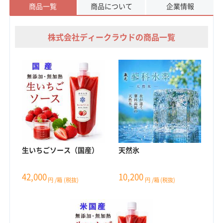
商品一覧
商品について
企業情報
株式会社ディークラウドの商品一覧
生いちごソース（国産）
天然氷
42,000
10,200
円
/箱
(税抜)
円
/箱
(税抜)