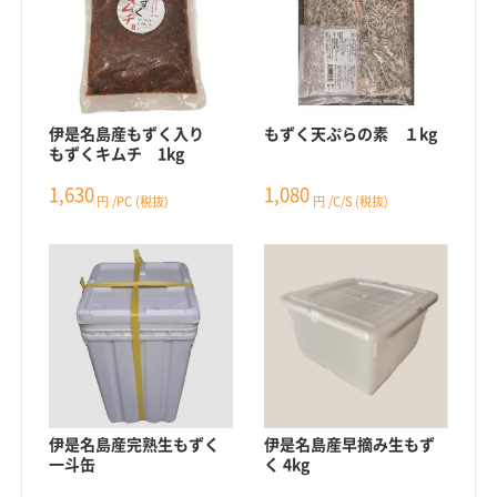
伊是名島産もずく入り
もずく天ぷらの素 １kg
もずくキムチ 1kg
1,630
1,080
円
/PC
(税抜)
円
/C/S
(税抜)
伊是名島産完熟生もずく
伊是名島産早摘み生もず
一斗缶
く 4kg