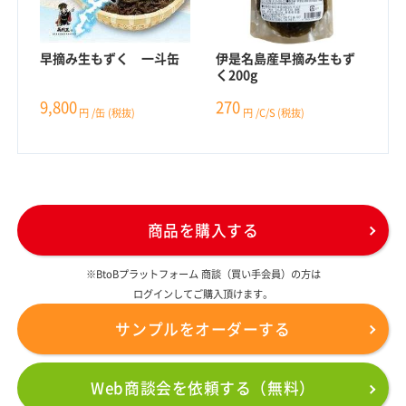
早摘み生もずく 一斗缶
伊是名島産早摘み生もず
く200g
9,800
270
円
/缶
(税抜)
円
/C/S
(税抜)
商品を購入する
※BtoBプラットフォーム 商談（買い手会員）の方は
ログインしてご購入頂けます。
サンプルをオーダーする
Web商談会を依頼する（無料）