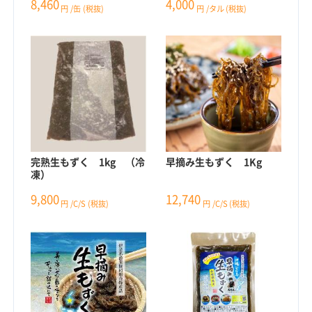
8,460
4,000
円
/缶
(税抜)
円
/タル
(税抜)
完熟生もずく 1kg （冷
早摘み生もずく 1Kg
凍）
9,800
12,740
円
/C/S
(税抜)
円
/C/S
(税抜)