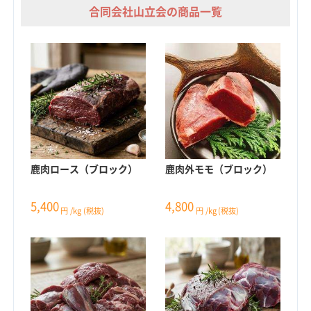
合同会社山立会の商品一覧
鹿肉ロース（ブロック）
鹿肉外モモ（ブロック）
5,400
4,800
円
/kg
(税抜)
円
/kg
(税抜)