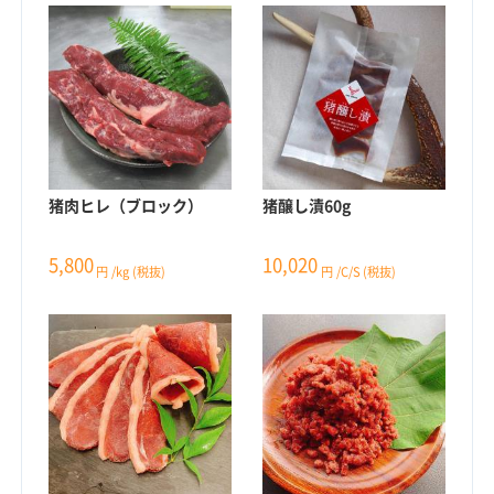
猪肉ヒレ（ブロック）
猪醸し漬60g
5,800
10,020
円
/kg
(税抜)
円
/C/S
(税抜)