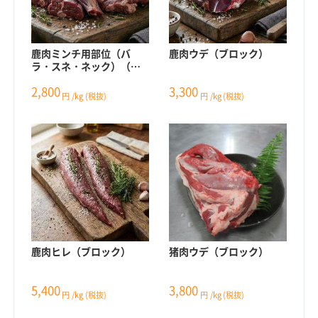
鹿肉ミンチ用部位（バ
鹿肉ウデ（ブロック）
ラ・スネ・ネック）（ブ
ロック）
2,800
3,300
円
/kg
(税抜)
円
/kg
(税抜)
鹿肉ヒレ（ブロック）
猪肉ウデ（ブロック）
5,400
3,800
円
/kg
(税抜)
円
/kg
(税抜)