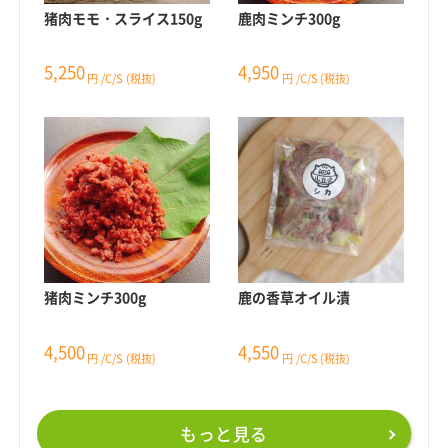
猪肉モモ・スライス150g
鹿肉ミンチ300g
5,250
4,950
円
/C/S
(税抜)
円
/C/S
(税抜)
猪肉ミンチ300g
鹿の香草オイル漬
4,500
4,550
円
/C/S
(税抜)
円
/C/S
(税抜)
もっと見る