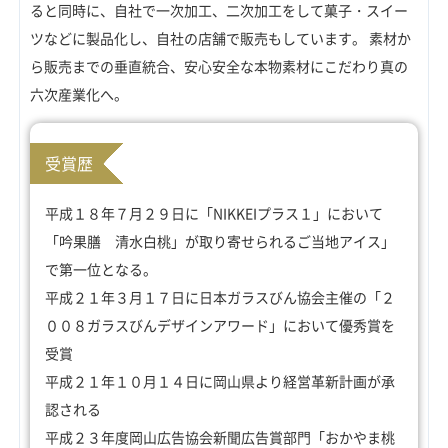
ると同時に、自社で一次加工、二次加工をして菓子・スイー
ツなどに製品化し、自社の店舗で販売もしています。 素材か
ら販売までの垂直統合、安心安全な本物素材にこだわり真の
六次産業化へ。
受賞歴
平成１８年７月２９日に「NIKKEIプラス１」において
「吟果膳 清水白桃」が取り寄せられるご当地アイス」
で第一位となる。
平成２１年３月１７日に日本ガラスびん協会主催の「２
００８ガラスびんデザインアワード」において優秀賞を
受賞
平成２１年１０月１４日に岡山県より経営革新計画が承
認される
平成２３年度岡山広告協会新聞広告賞部門「おかやま桃