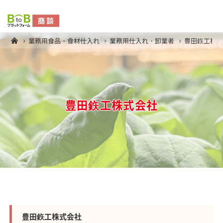
業務用食品・食材仕入れ
業務用仕入れ・卸業者
豊田鉃工株
豊田鉃工株式会社
豊田鉃工株式会社