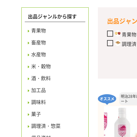
出品ジャンルから探す
出品ジャ
青果物
青果物
畜産物
調理済
水産物
米・穀物
酒・飲料
加工品
明治28
オススメ
調味料
ート
菓子
調理済・惣菜