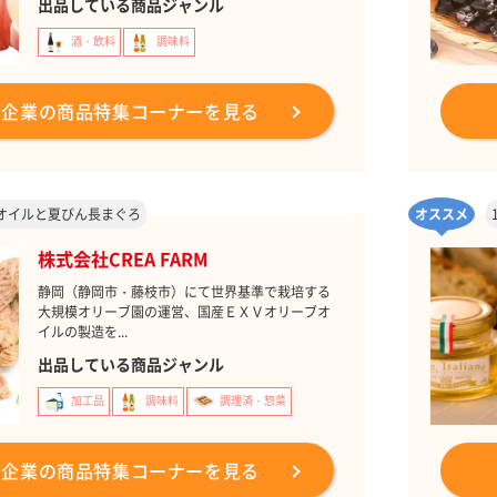
出品している商品ジャンル
酒・飲料
調味料
の企業の商品特集コーナーを見る
オイルと夏びん長まぐろ
オススメ
株式会社CREA FARM
静岡（静岡市・藤枝市）にて世界基準で栽培する
大規模オリーブ園の運営、国産ＥＸＶオリーブオ
イルの製造を...
出品している商品ジャンル
加工品
調味料
調理済・惣菜
の企業の商品特集コーナーを見る