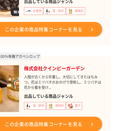
出品している商品ジャンル
水産物
酒・飲料
調味料
この企業の商品特集コーナーを見る
100％有機アガベシロップ
株式会社クインビーガーデン
人間が古くから珍重し、大切にしてきたはちみ
つ。花はミツバチのおかげで受粉し、ミツバチは
花から蜜を受け...
出品している商品ジャンル
酒・飲料
調味料
菓子
この企業の商品特集コーナーを見る