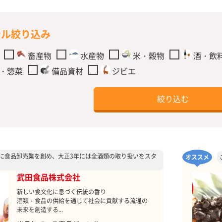
ンル絞り込み
畜産物
水産物
米・穀物
酒・飲
・惣菜
備品資材
ジビエ
年に食品卸売業を創め、大正3年には全酒類の取り扱いをスタ
オススメ
武田食品株式会社
新しい食文化に息づく伝統の香り
酒類・食品の供給を通じて社会に貢献する流通の
未来を創造する...