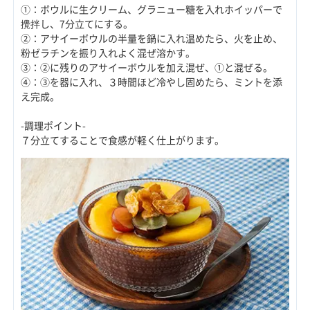
①：ボウルに生クリーム、グラニュー糖を入れホイッパーで
攪拌し、7分立てにする。
②：アサイーボウルの半量を鍋に入れ温めたら、火を止め、
粉ゼラチンを振り入れよく混ぜ溶かす。
③：②に残りのアサイーボウルを加え混ぜ、①と混ぜる。
④：③を器に入れ、３時間ほど冷やし固めたら、ミントを添
え完成。
-調理ポイント-
７分立てすることで食感が軽く仕上がります。