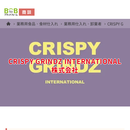
業務用食品・食材仕入れ
業務用仕入れ・卸業者
CRISPY GR
CRISPY GRINDZ INTERNATIONAL
株式会社