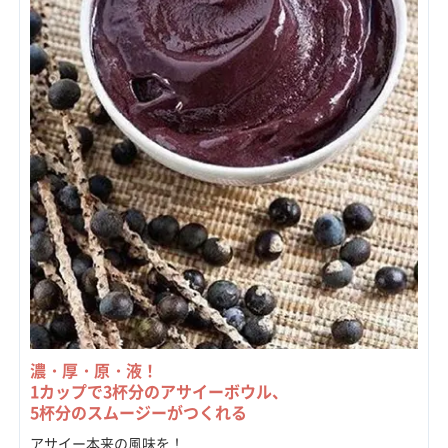
濃・厚・原・液！
1カップで3杯分のアサイーボウル、
5杯分のスムージーがつくれる
アサイー本来の風味を！