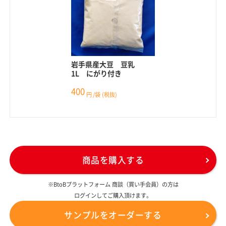
岩手県産大豆 豆乳
1L にがり付き
400
円
/袋
(税抜)
商品を購入する
※BtoBプラットフォーム 商談（買い手会員）の方は
ログインしてご購入頂けます。
サンプルをオーダーする