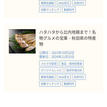
業務用通販
Web受注
決済代行
自動マッチング
動画制作
ハタハタから比内地鶏まで！名
物グルメの宝庫・秋田県の特産
物
公開日：2021年10月22日
更新日：2024年11月25日
メルマガ配信
食品・食材卸業者
オリジナルレシピ
販売市場分析
業務用通販
Web受注
決済代行
自動マッチング
動画制作