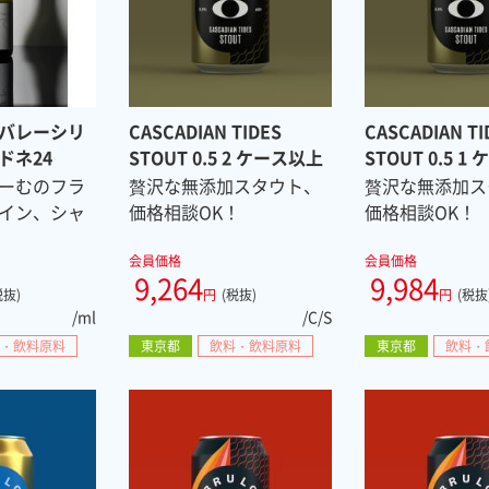
バレーシリ
CASCADIAN TIDES
CASCADIAN TI
ドネ24
STOUT 0.5 2 ケース以上
STOUT 0.5 1
ーむのフラ
贅沢な無添加スタウト、
贅沢な無添加ス
イン、シャ
価格相談OK！
価格相談OK！
会員価格
会員価格
9,264
9,984
税抜)
円
(税抜)
円
(税抜
/ml
/C/S
・飲料原料
東京都
飲料・飲料原料
東京都
飲料・