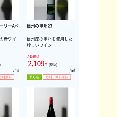
ーリーAペ
信州の甲州23
の赤ワイ
信州産の甲州を使用した
珍しいワイン
会員価格
2,109
)
円
(税抜)
/ml
/ml
飲料原料
長野県
飲料・飲料原料