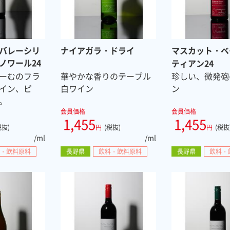
バレーシリ
ナイアガラ・ドライ
マスカット・ベ
ノワール24
ティアン24
ーむのフラ
華やかな香りのテーブル
珍しい、微発砲
イン、ピ
白ワイン
ン
。
会員価格
会員価格
1,455
1,455
税抜)
円
(税抜)
円
(税抜
/ml
/ml
・飲料原料
長野県
飲料・飲料原料
長野県
飲料・