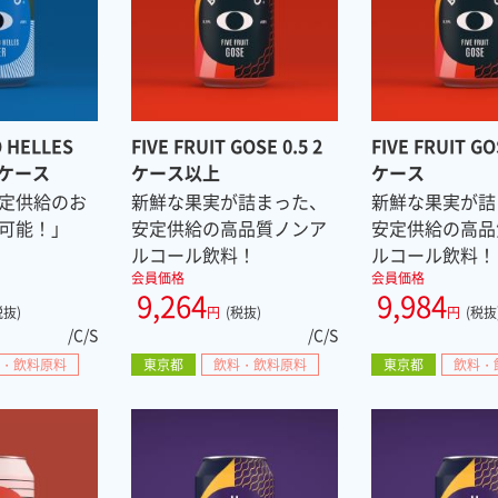
 HELLES
FIVE FRUIT GOSE 0.5 2
FIVE FRUIT GO
1 ケース
ケース以上
ケース
定供給のお
新鮮な果実が詰まった、
新鮮な果実が詰
可能！」
安定供給の高品質ノンア
安定供給の高品
ルコール飲料！
ルコール飲料！
会員価格
会員価格
9,264
9,984
税抜)
円
(税抜)
円
(税抜
/C/S
/C/S
・飲料原料
東京都
飲料・飲料原料
東京都
飲料・