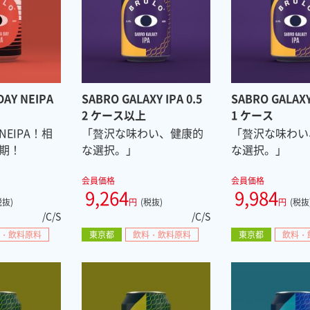
DAY NEIPA
SABRO GALAXY IPA 0.5
SABRO GALAXY 
2 ケース以上
1 ケース
EIPA！相
「贅沢な味わい、健康的
「贅沢な味わい
期！
な選択。」
な選択。」
会員価格
会員価格
9,264
9,984
税抜)
円
(税抜)
円
(税抜
/C/S
/C/S
・飲料原料
東京都
飲料・飲料原料
東京都
飲料・