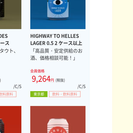
DES
HIGHWAY TO HELLES
 ケース
LAGER 0.5 2 ケース以上
タウト、
「高品質・安定供給のお
酒、価格相談可能！」
会員価格
9,264
)
円
(税抜)
/C/S
/C/S
飲料原料
東京都
飲料・飲料原料