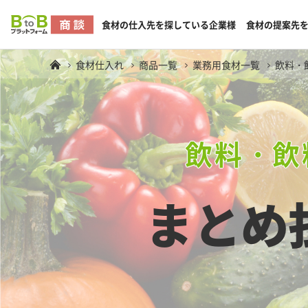
食材の仕入先を探している企業様
食材の提案先
食材仕入れ
商品一覧
業務用食材一覧
飲料・
飲料・飲
まとめ