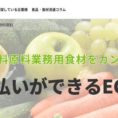
を探している企業様
食品・食材流通コラム
飲料原料
料原料業務用食材をカ
払いができる
E