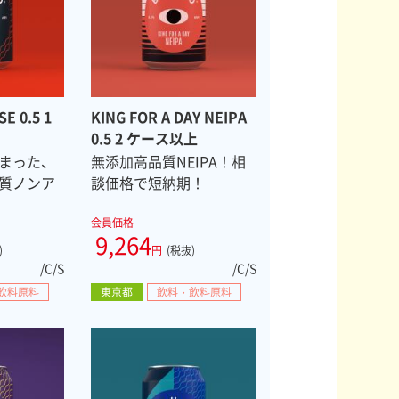
SE 0.5 1
KING FOR A DAY NEIPA
0.5 2 ケース以上
まった、
無添加高品質NEIPA！相
質ノンア
談価格で短納期！
会員価格
9,264
)
円
(税抜)
/C/S
/C/S
飲料原料
東京都
飲料・飲料原料