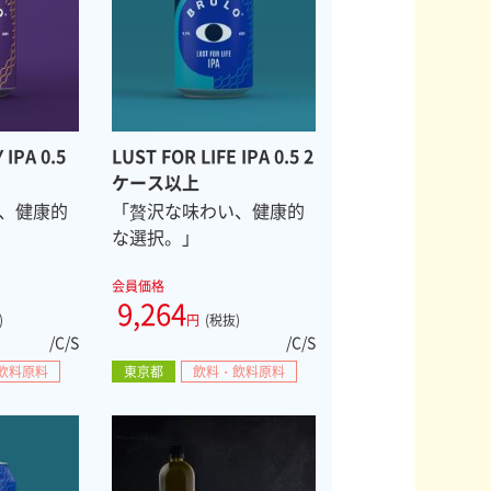
IPA 0.5
LUST FOR LIFE IPA 0.5 2
ケース以上
、健康的
「贅沢な味わい、健康的
な選択。」
会員価格
9,264
)
円
(税抜)
/C/S
/C/S
飲料原料
東京都
飲料・飲料原料