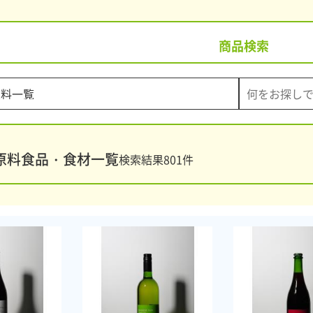
商品検索
原料食品・食材一覧
検索結果
801
件