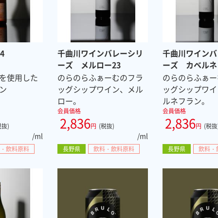
4
千曲川ワインバレーシリ
千曲川ワインバ
ーズ メルロー23
ーズ カベルネ
を使用した
のらのらふぁーむのフラ
のらのらふぁー
ン
ッグシップワイン、メル
ッグシップワイ
ロー。
ルネフラン。
会員価格
会員価格
2,836
2,836
税抜)
円
(税抜)
円
(税抜
/ml
/ml
・飲料原料
長野県
飲料・飲料原料
長野県
飲料・