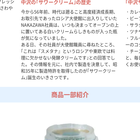
フレッシ
中沢の｢サワークリーム｣の歴史
｢中沢
さわや
今から56年前、時代は遡ること高度経済成長期、
・カレ
お取引先であったロシア大使館に出入りしていた
・ビー
NAKAZAWA社員は、いつも決まってオーブンの上
・サラ
に置いてある白いクリームらしきものが入った瓶
・ツナ
が気になっていました。
・フル
ある日、その社員が大使館職員に尋ねたところ、
ーのコ
｢これは『スメタナ』というロシアや東欧では料
・チー
理に欠かせない発酵クリームです｣との回答でし
と、毎
た。その情報を元に、社内で製造を決意して、昭
くお使
和35年に製造特許を取得したのが｢サワークリー
ム｣誕生のいきさつです。
商品一部紹介