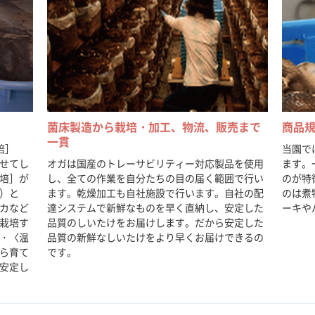
菌床製造から栽培・加工、物流、販売まで
商品
一貫
培］
当園で
せてし
オガは国産のトレーサビリティー対応製品を使用
ます。
培］が
し、全ての作業を自分たちの目の届く範囲で行い
のが特
）と
ます。乾燥加工も自社施設で行います。自社の配
のは煮
カなど
達システムで新鮮なものを早く直納し、安定した
ーキや
栽培す
品質のしいたけをお届けします。だから安定した
・〈温
品質の新鮮なしいたけをより早くお届けできるの
ら育て
です。
安定し