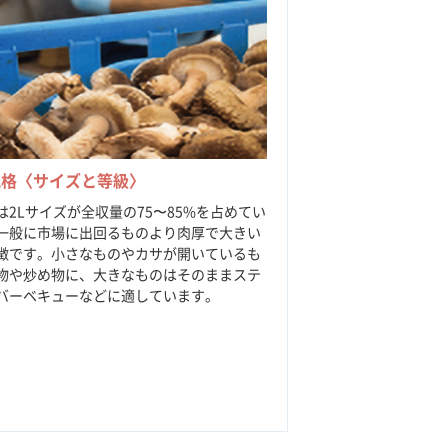
規格〈サイズと等級〉
は2Lサイズが全収量の75〜85%を占めてい
一般に市場に出回るものより肉厚で大きい
徴です。小さなものやカサが開いているも
物や炒め物に、大きなものはそのままステ
バーベキューなどに適しています。