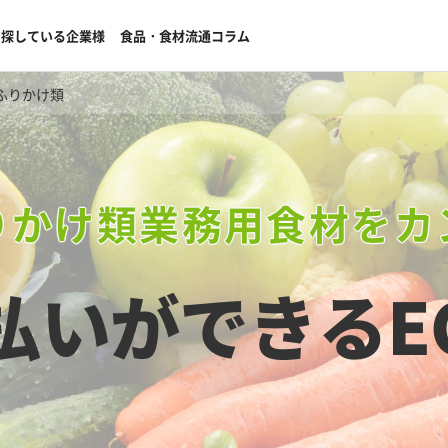
を探している企業様
食品・食材流通コラム
ふりかけ類
りかけ類業務用食材をカ
払いができる
E