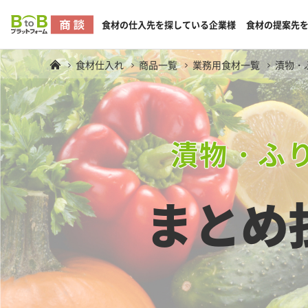
食材の仕入先を探している企業様
食材の提案先
食材仕入れ
商品一覧
業務用食材一覧
漬物・
漬物・ふ
まとめ