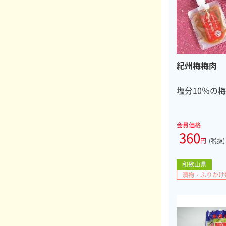
紀州梅梅肉
塩分10％の
会員価格
360
円
(税抜)
和歌山県
漬物・ふりかけ