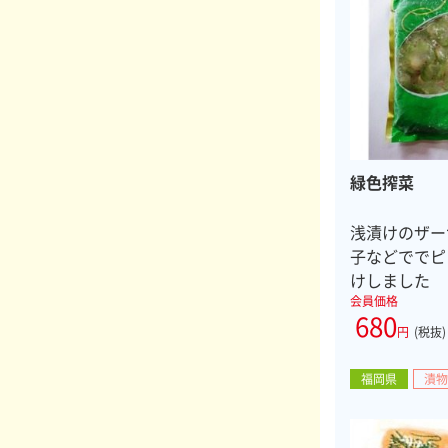
緑色搾菜
浅漬けのザー
子などででピ
けしました
会員価格
680
円
(税抜)
福岡県
漬物