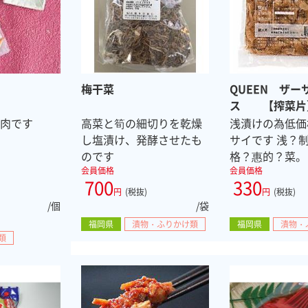
梅干菜
QUEEN ザー
ス 【搾菜片
梅肉です
高菜と筍の細切りを乾燥
浅漬けの為低価
し塩漬け、発酵させたも
サイです 浅？
のです
格？惠的？菜。
会員価格
会員価格
700
330
円
(税抜)
円
(税抜)
/個
/袋
福岡県
漬物・ふりかけ類
福岡県
漬物・
類