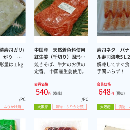
漬寿司ガリ/
中国産 天然着色料使用
寿司ネタ バナ
紅生姜（千切り）固形量
ル寿司海老5Ｌ2
g がり 常
9.5cm
1kg 常温
形量は１kg
焼きそば、牛丼のお供の
解凍してすぐ食
定番。 中国産生姜使用。
手間いらず！
会員価格
会員価格
540
648
円
(税抜)
円
(税抜)
/PC
/PC
・ふりかけ類
大阪府
漬物・ふりかけ類
大阪府
漬物・