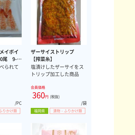
メイボイ
ザーサイストリップ
0尾 9-
【搾菜糸】
べられて
塩漬けしたザーサイをス
トリップ加工した商品
会員価格
360
円
(税抜)
/PC
/袋
ふりかけ類
福岡県
漬物・ふりかけ類