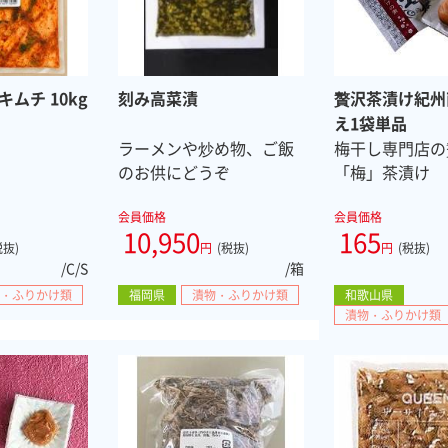
ムチ 10kg
刻み高菜漬
贅沢茶漬け紀州
え1袋単品
ラーメンや炒め物、ご飯
梅干し専門店の
のお供にどうぞ
「梅」茶漬け
会員価格
会員価格
10,950
165
税抜)
円
(税抜)
円
(税抜)
/C/S
/箱
・ふりかけ類
福岡県
漬物・ふりかけ類
和歌山県
漬物・ふりかけ類