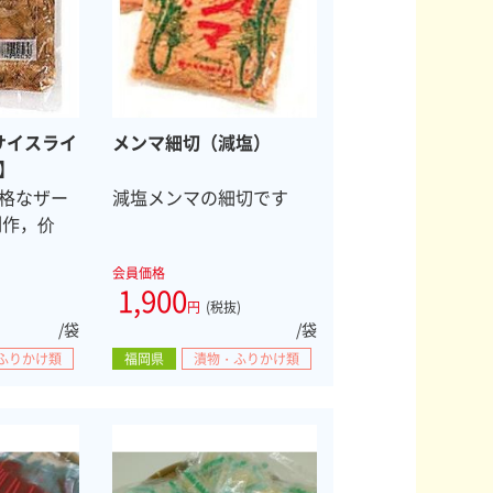
サイスライ
メンマ細切（減塩）
】
格なザー
減塩メンマの細切です
制作，价
会員価格
1,900
円
(税抜)
/袋
/袋
ふりかけ類
福岡県
漬物・ふりかけ類