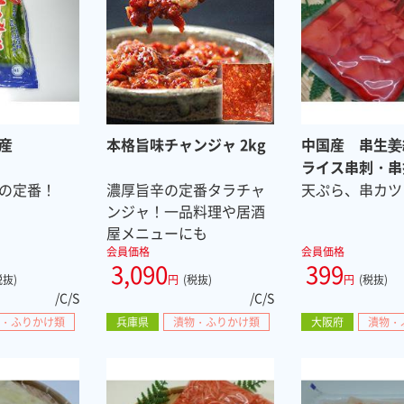
産
本格旨味チャンジャ 2kg
中国産 串生姜
ライス串刺・串打
の定番！
濃厚旨辛の定番タラチャ
ｇ/10本 常温
天ぷら、串カツ
ンジャ！一品料理や居酒
屋メニューにも
会員価格
会員価格
3,090
399
税抜)
円
(税抜)
円
(税抜)
/C/S
/C/S
・ふりかけ類
兵庫県
漬物・ふりかけ類
大阪府
漬物・