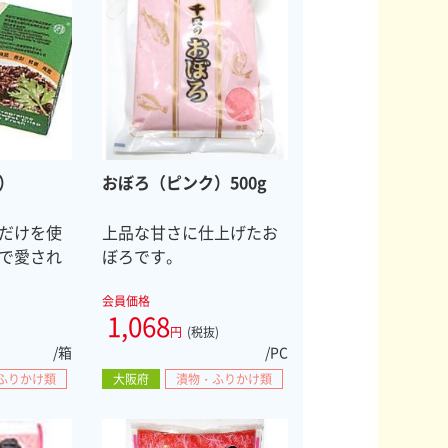
）
おぼろ（ピンク）500g
だけを使
上品な甘さに仕上げたお
で愛され
ぼろです。
会員価格
1,068
円
(税抜)
/箱
/PC
ふりかけ類
大阪府
漬物・ふりかけ類