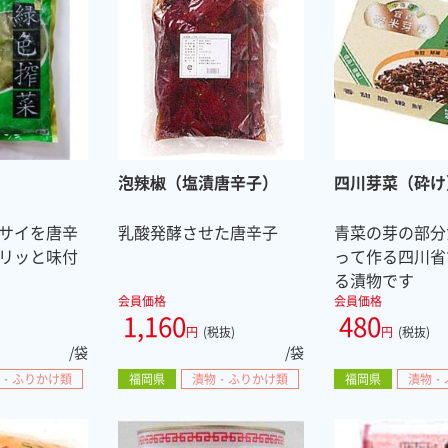
泡辣椒（塩漬唐辛子）
四川芽菜（砕け
サイを唐辛
乳酸発酵させた唐辛子
青菜の芽の部分
リッと味付
って作る四川省
る漬物です
会員価格
会員価格
1,160
480
円
(税抜)
円
(税抜)
/袋
/袋
・ふりかけ類
福岡県
漬物・ふりかけ類
福岡県
漬物・