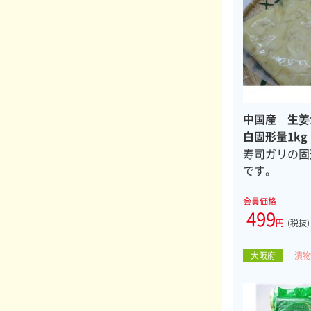
中国産 生姜
白固形量1k
温
寿司ガリの固
です。
会員価格
499
円
(税抜)
大阪府
漬物