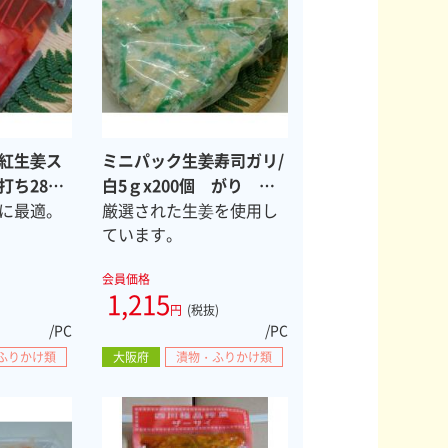
紅生姜ス
ミニパック生姜寿司ガリ/
ち280
白5ｇx200個 がり 常
温
に最適。
厳選された生姜を使用し
ています。
会員価格
1,215
円
(税抜)
/PC
/PC
ふりかけ類
大阪府
漬物・ふりかけ類