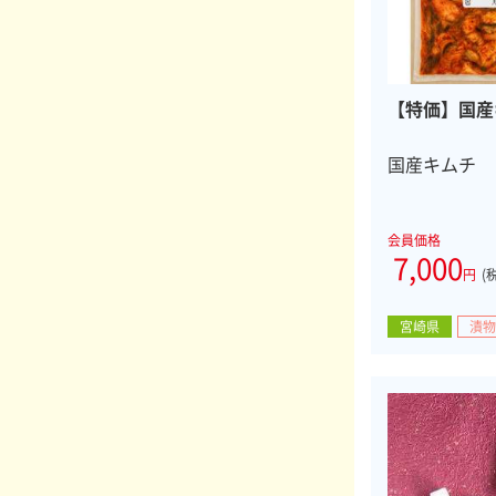
【特価】国産キ
国産キムチ
会員価格
7,000
円
(
宮崎県
漬物