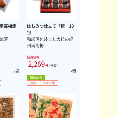
南高梅添
はちみつ仕立て「極」10
包
贅沢
和紙個包装した大粒の紀
州南高梅
会員価格
2,269
円
(税抜)
/袋
/個
和歌山県
漬物・ふりかけ類