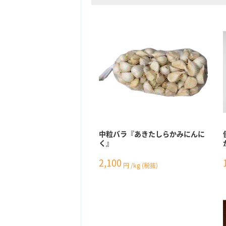
中粒バラ『あきたしらかみにんに
く』
2,100
円
/kg
(税抜)