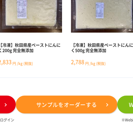
【冷凍】秋田県産ペーストにんに
【冷凍】秋田県産ペーストにん
く200g 完全無添加
く500g 完全無添加
2,833
2,788
円
/kg
(税抜)
円
/kg
(税抜)
サンプルをオーダーする
は
ログイン
※We