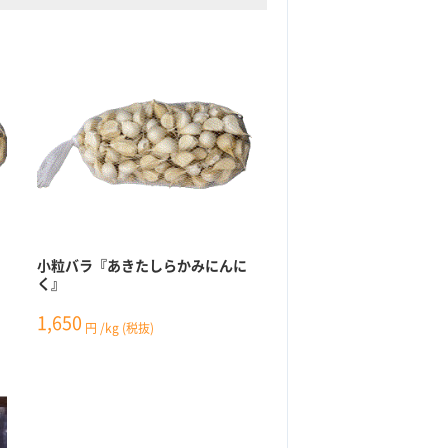
に
小粒バラ『あきたしらかみにんに
く』
1,650
円
/kg
(税抜)