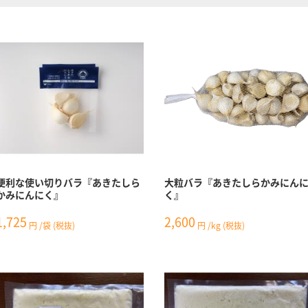
便利な使い切りバラ『あきたしら
大粒バラ『あきたしらかみにん
かみにんにく』
く』
1,725
2,600
円
/袋
(税抜)
円
/kg
(税抜)