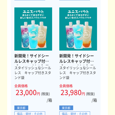
新開発！サイドシー
新開発！サイドシー
ルレスキャップ付
ルレスキャップ付
【ユニスパウト】日
【ユニスパウト】日
スタイリッシュなシール
スタイリッシュなシール
本製 300ml径
本製 200ml径
レス キャップ付きスタ
レス キャップ付きスタ
10mm
10mm
ンド袋
ンド袋
会員価格
会員価格
23,000
23,980
円
(税抜)
円
(税抜)
/箱
/箱
東京都
東京都
備品・資材・その他
備品・資材・その他