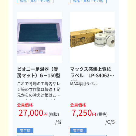
備品・資材・その他
備品・資材・その他
ピオニー足温器（暖
マックス感熱上質紙
房マット）G－150型
ラベル LP-S4062
6巻
これで冬場の工場内やレ
MAX専用ラベル
ジ等の立作業は快適！足
元からの冷え対策はこの
ホットカーペットで！
会員価格
会員価格
27,000
7,250
円
(税抜)
円
(税抜)
/台
/C/S
東京都
東京都