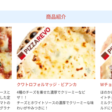
商品紹介
クワトロフォルマッジ・ビアンカ
Wチ
ースと
4種のチーズを乗せた濃厚でクリーミーなピ
ほのか
した定
ザ！！
イトチ
マトの
チーズとホワイトソースの濃厚でクリーミーな味
ミルク
グラナ
わいがやみつきに！
ルドに