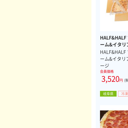
HALF&HAL
ーム&イタリ
ージ（冷凍ピ
HALF&HAL
イス）
ーム&イタリ
ージ
会員価格
3,520
円
(
岐阜県
冷凍