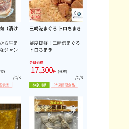
肉（漬け
三崎港まぐろ トロちまき
から生ま
鮮度抜群！三崎港まぐろ
なジャン
トロちまき
会員価格
17,300
税抜)
円
(税抜)
/C/S
/C/S
理食品
神奈川県
冷凍調理食品