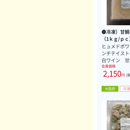
●冷凍）甘鯛
（1ｋｇ/ｐｃ
ヒュメドポワ
ンチテイス
白ワイン 甘
会員価格
2,150
円
(
大阪府
冷凍