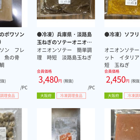
のポワソン
●冷凍）兵庫県・淡路島
●冷凍）ソフリ
）
玉ねぎのソテーオニオン
OH
ソン フレ
オニオンソテー 簡単調
オニオンソテー
ト 魚の骨
理 時短 淡路島玉ねぎ
ット イタリア
鯛
短 玉ねぎ
会員価格
会員価格
3,480
2,450
税抜)
円
(税抜)
円
(税抜
/PC
/PC
調理食品
大阪府
冷凍調理食品
大阪府
冷凍調