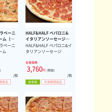
 ハラペーニ
HALF&HALF ペパロニ&
ーム（冷
イタリアンソーセージ
イス）
（冷凍ピザ ８スライ
 ハラペーニ
HALF&HALF ペパロニ&イ
ス）
ーム
タリアンソーセージ
会員価格
3,760
)
円
(税抜)
/枚
/枚
理食品
岐阜県
冷凍調理食品