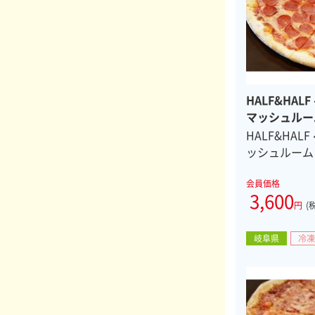
HALF&HAL
マッシュルー
ザ ８スライ
HALF&HAL
ッシュルーム
会員価格
3,600
円
(
岐阜県
冷凍