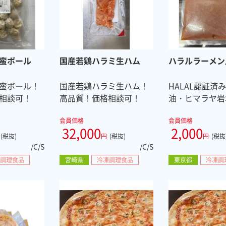
蛮ボール
国産若鶏ハラミ生ハム
ハラルラーメン
蛮ボール！
国産若鶏ハラミ生ハム！
HALAL認証済
相談可！
高品質！価格相談可！
油・ヒマラヤ岩
会員価格
会員価格
32,000
2,000
(税抜)
円
(税抜)
円
(税抜
/C/S
/C/S
調理食品
宮崎県
冷凍調理食品
東京都
冷凍調