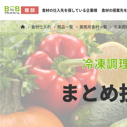
食材の仕入先を探している企業様
食材の提案先
食材仕入れ
商品一覧
業務用食材一覧
冷凍調
冷凍調
まとめ