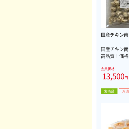
国産チキン南
国産チキン南
高品質！価格
会員価格
13,500
円
宮崎県
冷凍