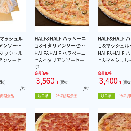
F マッシュル
HALF&HALF ハラペーニ
HALF&HALF
アンソーセ
ョ&イタリアンソーセー
ョ&マッシュル
ザ ８スラ
ジ（冷凍ピザ ８スライ
凍ピザ ８スラ
F マッシュル
HALF&HALF ハラペーニ
HALF&HALF
ス）
アンソーセ
ョ&イタリアンソーセー
ョ&マッシュル
ジ
会員価格
会員価格
3,560
3,400
税抜)
円
(税抜)
円
(税抜
/枚
/枚
調理食品
岐阜県
冷凍調理食品
岐阜県
冷凍調