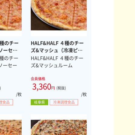
 ４種のチー
HALF&HALF ４種のチー
ソーセー
ズ&マッシュ（冷凍ピ
８スライ
ザ ８スライス）
 ４種のチー
HALF&HALF ４種のチー
ソーセー
ズ&マッシュルーム
会員価格
3,360
)
円
(税抜)
/枚
/枚
理食品
岐阜県
冷凍調理食品