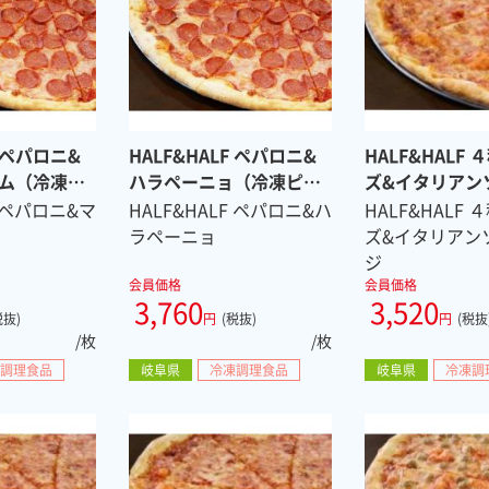
F ペパロニ&
HALF&HALF ペパロニ&
HALF&HALF
ム（冷凍ピ
ハラペーニョ（冷凍ピ
ズ&イタリアン
ス）
ザ ８スライス）
ジ（冷凍ピザ 
F ペパロニ&マ
HALF&HALF ペパロニ&ハ
HALF&HALF
ス）
ラペーニョ
ズ&イタリアン
ジ
会員価格
会員価格
3,760
3,520
税抜)
円
(税抜)
円
(税抜
/枚
/枚
調理食品
岐阜県
冷凍調理食品
岐阜県
冷凍調