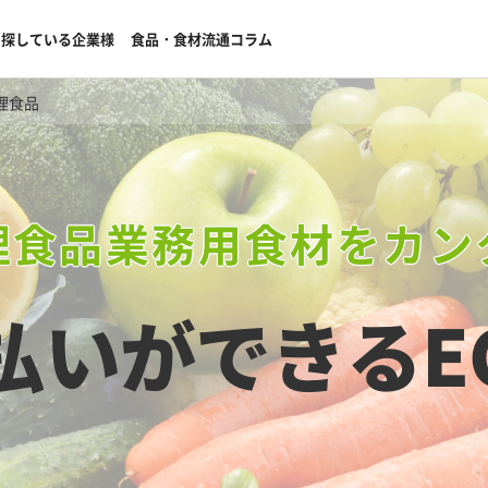
を探している企業様
食品・食材流通コラム
理食品
理食品業務用食材をカン
払いができる
E