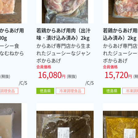
からあげ用
若鶏からあげ用肉（出汁
若鶏からあげ用
0g
味・漬け込み済み）2kg
込み済み）2kg
ーシー食
からあげ専門店から生ま
からあげ専門店
なむねから
れたジューシーなジャン
れたジューシー
ボからあげ
ボからあげ
会員価格
会員価格
16,080
15,720
(税抜)
円
(税抜)
円
(
/C/S
/C/S
調理食品
徳島県
冷凍調理食品
徳島県
冷凍調