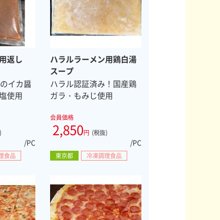
用返し
ハラルラーメン用鶏白湯
スープ
みのイカ醤
ハラル認証済み！国産鶏
塩使用
ガラ・もみじ使用
会員価格
2,850
)
円
(税抜)
/PC
/PC
理食品
東京都
冷凍調理食品