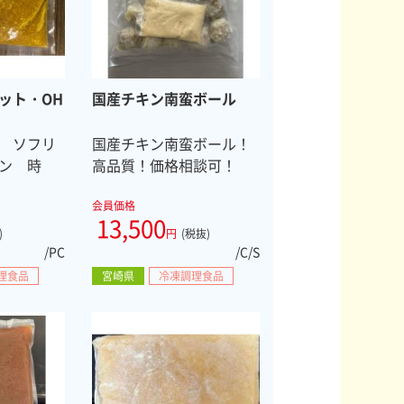
ット・OH
国産チキン南蛮ボール
 ソフリ
国産チキン南蛮ボール！
ン 時
高品質！価格相談可！
会員価格
13,500
)
円
(税抜)
/PC
/C/S
理食品
宮崎県
冷凍調理食品