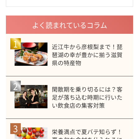
よく読まれているコラム
1
近江牛から彦根梨まで！琵
琶湖の幸が豊かに揃う滋賀
県の特産物
2
閑散期を乗り切るには？客
足が落ち込む時期に行いた
い飲食店の集客対策
3
栄養満点で夏バテ知らず！