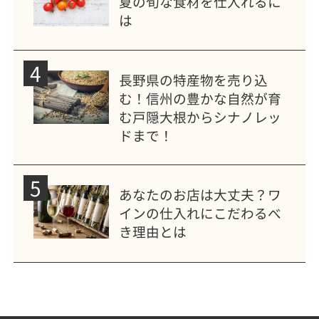
夏の旬な食材を仕入れるに
は
4
長野県の特産物を売り込
む！信州の豊かな自然が育
む戸隠大根からシナノレッ
ドまで！
5
あなたのお店は大丈夫？ワ
インの仕入れにこだわるべ
き理由とは