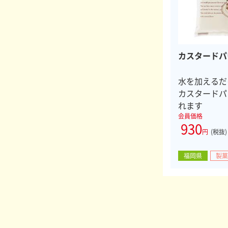
カスタードパ
水を加えるだ
カスタードパ
れます
会員価格
930
円
(税抜)
福岡県
製菓