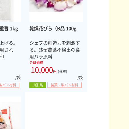
曹 1kg
乾燥花びら（B品 100g
上げる。
シェフの創造力を刺激す
用され
る。残留農薬不検出の食
印
用バラ原料
会員価格
10,000
円
(税抜)
/袋
/袋
製パン材料
山形県
製菓・製パン材料