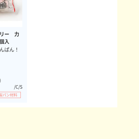
リー 力
個入
んぱん！
)
/C/S
製パン材料