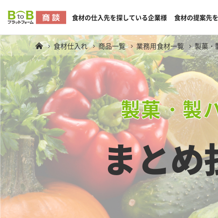
食材の仕入先を探している企業様
食材の提案先
食材仕入れ
商品一覧
業務用食材一覧
製菓・
製菓・製
まとめ