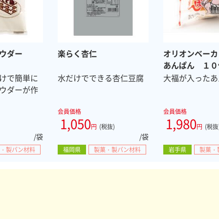
ウダー
楽らく杏仁
オリオンベーカ
あんぱん １０
けで簡単に
水だけでできる杏仁豆腐
大福が入ったあ
ウダーが作
会員価格
会員価格
1,050
1,980
円
(税抜)
円
(税抜
/袋
/袋
・製パン材料
福岡県
製菓・製パン材料
岩手県
製菓・