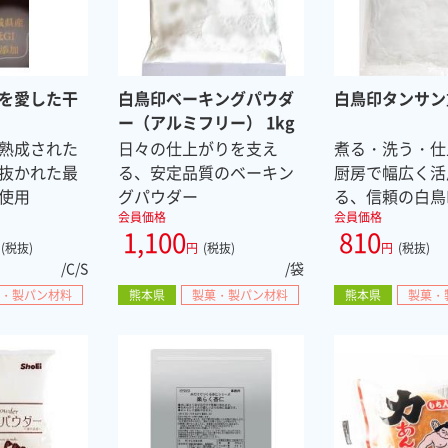
を愛した干
白鳥印ベーキングパウダ
白鳥印タンサン重
ー（アルミフリー） 1kg
熟成された
日々の仕上がりを支え
煮る・洗う・仕
抜かれた最
る、安定品質のベーキン
厨房で幅広く活
使用
グパウダー
る、信頼の白鳥
会員価格
会員価格
1,100
810
(税抜)
円
(税抜)
円
(税抜)
/C/S
/袋
・製パン材料
熊本県
製菓・製パン材料
熊本県
製菓・