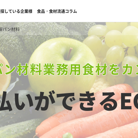
を探している企業様
食品・食材流通コラム
製パン材料
パン材料業務用食材をカ
払いができる
E