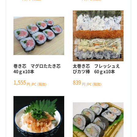
巻き芯 マグロたたき芯
太巻き芯 フレッシュえ
40ｇx10本
びカツ棒 60ｇx10本
1,555
839
円
/PC
(税抜)
円
/PC
(税抜)