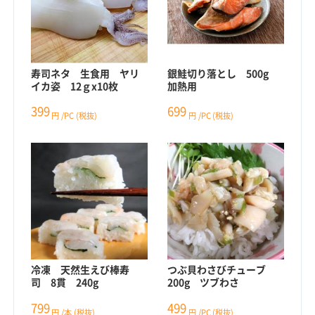
寿司ネタ 生食用 ヤリ
銀鮭切り落とし 500g
イカ姿 12ｇx10枚
加熱用
399
699
円
/PC
(税抜)
円
/PC
(税抜)
冷凍 天然生えび棒寿
つぶ貝わさびチューブ
司 8貫 240g
200g ツブわさ
799
499
円
/本
(税抜)
円
/PC
(税抜)