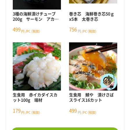
3種の海鮮漬けチューブ
巻き芯 海鮮巻き芯50ｇ
200g サーモン アカエ
x5本 太巻き芯
ビ イカ
499
756
円
/PC
(税抜)
円
/PC
(税抜)
生食用 赤イカダイスカ
生食用 鯖や 漬けさば
ット100g 端材
スライス16カット
179
499
円
/PC
(税抜)
円
/PC
(税抜)