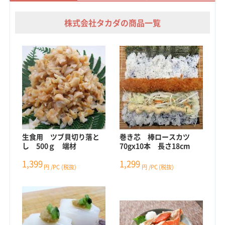
株式会社タカダの商品一覧
生食用 ツブ貝切り落と
巻き芯 棒ロースカツ
し 500ｇ 端材
70gx10本 長さ18cm
1,399
1,299
円
/PC
(税抜)
円
/PC
(税抜)