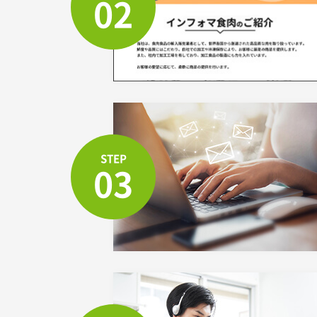
02
STEP
03