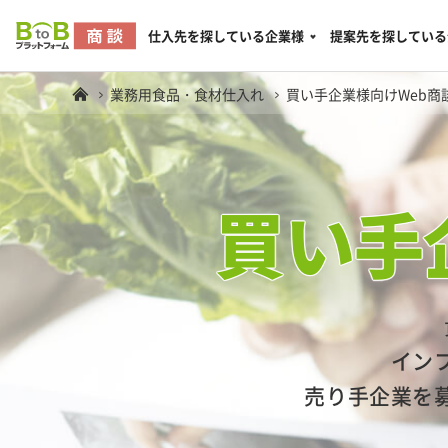
仕入先を探している企業様
提案先を探している
業務用食品・食材仕入れ
買い手企業様向けWeb商
買い手
イン
売り手企業を