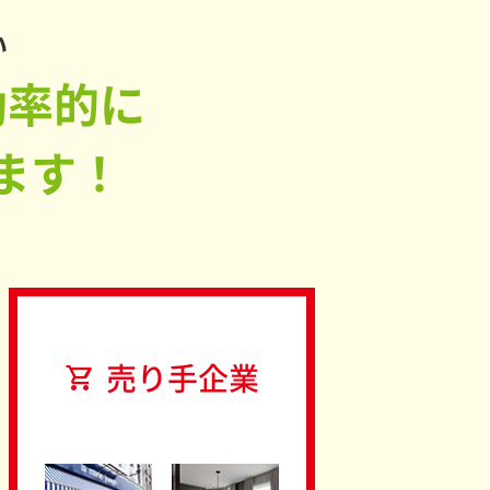
い
効率的に
ます！
売り手企業
shopping_cart