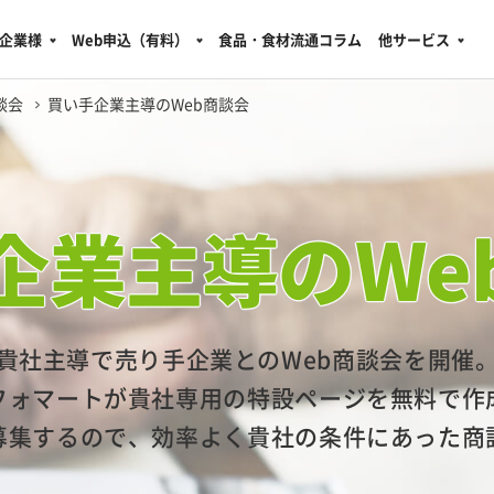
企業様
Web申込（有料）
食品・食材流通コラム
他サービス
談会
買い手企業主導のWeb商談会
企業主導の
We
貴社主導で売り手企業とのWeb商談会を開催
フォマートが貴社専用の特設ページを無料で作
募集するので、効率よく貴社の条件にあった商