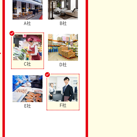
A社
B社
done
C社
D社
done
F社
E社