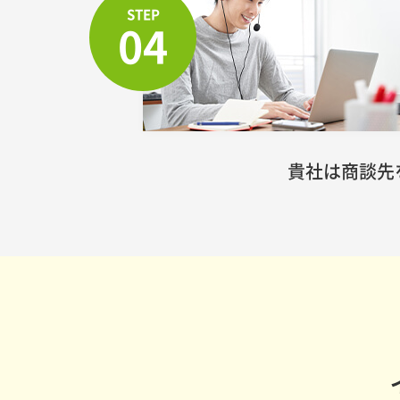
STEP
04
貴社は商談先