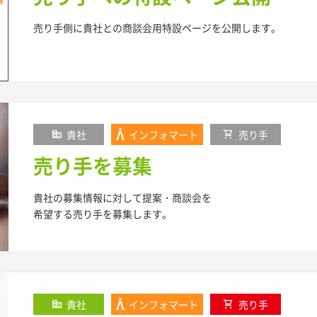
売り手側に貴社との商談会用特設ページを公開します。
corporate_fare
貴社
インフォマート
shopping_cart
売り手
売り手を募集
貴社の募集情報に対して提案・商談会を
希望する売り手を募集します。
corporate_fare
貴社
インフォマート
shopping_cart
売り手