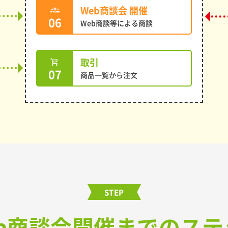
Web商談会 開催
groups
06
Web商談等による商談
取引
shopping_cart
07
商品一覧から注文
STEP
eb商談会開催までの
ステ