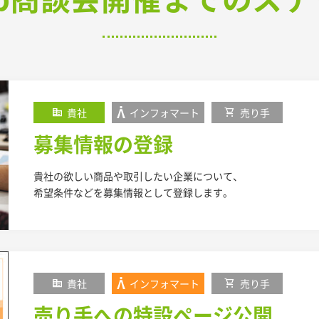
corporate_fare
貴社
インフォマート
shopping_cart
売り手
募集情報の登録
貴社の欲しい商品や取引したい企業について、
希望条件などを募集情報として登録します。
corporate_fare
貴社
インフォマート
shopping_cart
売り手
売り手への特設ページ公開