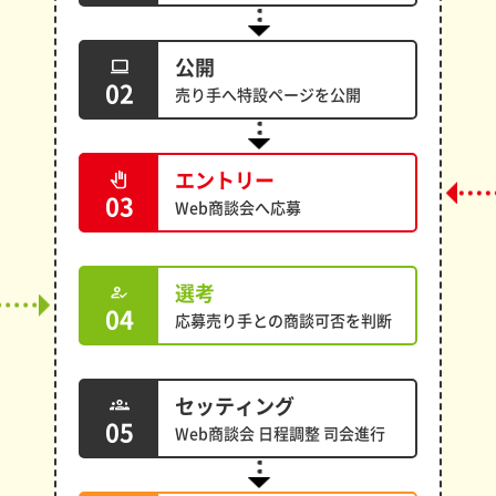
公開
computer
02
売り手へ特設ページを公開
エントリー
pan_tool
03
Web商談会へ応募
選考
how_to_reg
04
応募売り手との商談可否を判断
セッティング
groups
05
Web商談会 日程調整 司会進行