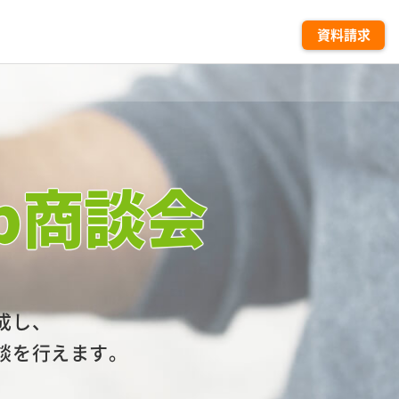
資料請求
b商談会
。
成し、
談を行えます。