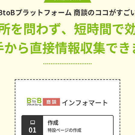
BtoBプラットフォーム 商談の
ココがすご
所を問わず、短時間で
手から直接情報収集でき
インフォマート
作成
computer
01
特設ページの作成