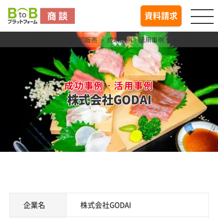
togg
資料請求
業務用食品・食材卸販売
成功事例・活用事例
株式会社GODA
成功事例・活用事例
株式会社GODAI
企業名
株式会社GODAI