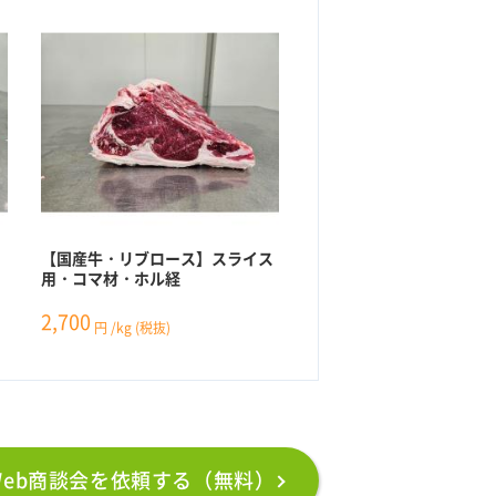
ン
【国産牛・リブロース】スライス
用・コマ材・ホル経
2,700
円
/kg
(税抜)
Web商談会を依頼する（無料）