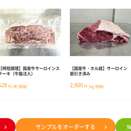
【時短調理】国産牛サーロインス
【国産牛・ホル経】サーロイ
テーキ（牛脂注入）
筋引き済み
528
2,900
円
/枚
(税抜)
円
/kg
(税抜)
サンプルをオーダーする