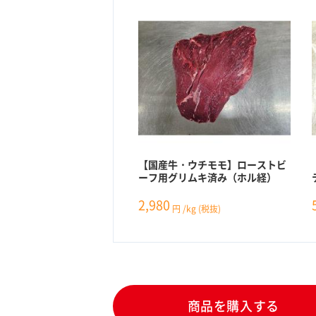
【国産牛・ウチモモ】ローストビ
ーフ用グリムキ済み（ホル経）
2,980
円
/kg
(税抜)
商品を購入する