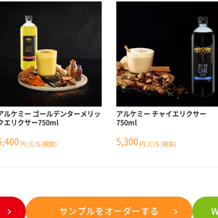
アルケミー ゴールデンターメリッ
アルケミー チャイエリクサー
クエリクサー750ml
750ml
5,400
5,300
円
/C/S
(税抜)
円
/C/S
(税抜)
サンプルをオーダーする