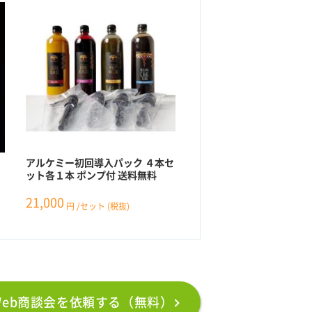
アルケミー初回導入パック ４本セ
ット各１本 ポンプ付 送料無料
21,000
円
/セット
(税抜)
Web商談会を依頼する（無料）