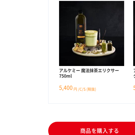
アルケミー 魔法抹茶エリクサー
750ml
5,400
円
/C/S
(税抜)
商品を購入する