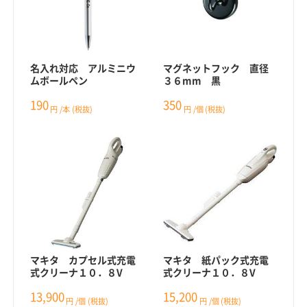
名入れ対応 アルミニウ
マグネットフック 直径
ムボールペン
３６mm 黒
190
350
円
/本
(税抜)
円
/個
(税抜)
マキタ カプセル式充電
マキタ 紙パック式充電
式クリーナ１０．８V
式クリーナ１０．８V
13,900
15,200
円
/個
(税抜)
円
/個
(税抜)