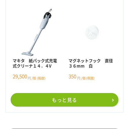
マキタ 紙パック式充電
マグネットフック 直径
式クリーナ１４．４V
３６mm 白
29,500
350
円
/個
(税抜)
円
/個
(税抜)
もっと見る