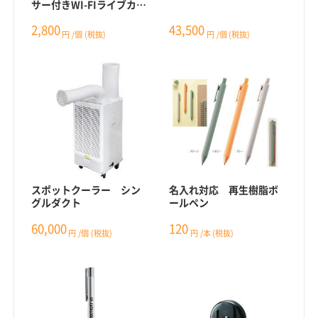
サー付きWI-FIライブカメ
ラ
2,800
43,500
円
/個
(税抜)
円
/個
(税抜)
スポットクーラー シン
名入れ対応 再生樹脂ボ
グルダクト
ールペン
60,000
120
円
/個
(税抜)
円
/本
(税抜)