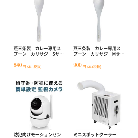
燕三条製 カレー専用ス
燕三条製 カレー専用ス
プーン カリサジ Sサイ
プーン カリサジ Mサイ
ズ
ズ
840
900
円
/本
(税抜)
円
/本
(税抜)
防犯向けモーションセン
ミニスポットクーラー