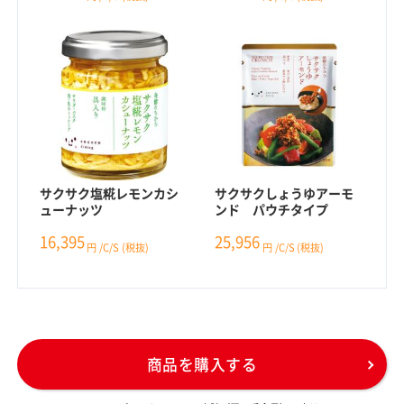
サクサク塩糀レモンカシ
サクサクしょうゆアーモ
ューナッツ
ンド パウチタイプ
16,395
25,956
円
/C/S
(税抜)
円
/C/S
(税抜)
商品を購入する