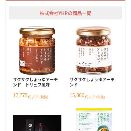
株式会社YHPの商品一覧
サクサクしょうゆアーモ
サクサクしょうゆアーモ
ンド トリュフ風味
ンド
17,775
15,000
円
/C/S
(税抜)
円
/C/S
(税抜)