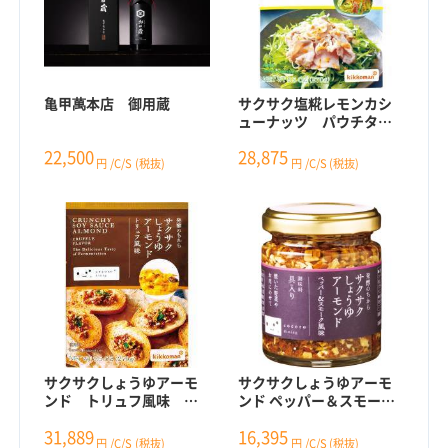
亀甲萬本店 御用蔵
サクサク塩糀レモンカシ
ューナッツ パウチタイ
プ
22,500
28,875
円
/C/S
(税抜)
円
/C/S
(税抜)
サクサクしょうゆアーモ
サクサクしょうゆアーモ
ンド トリュフ風味 パ
ンド ペッパー＆スモーク
ウチタイプ
風味
31,889
16,395
円
/C/S
(税抜)
円
/C/S
(税抜)