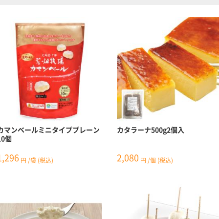
カマンベールミニタイププレーン
カタラーナ500g2個入
10個
1,296
2,080
円
/袋
(税込)
円
/個
(税込)