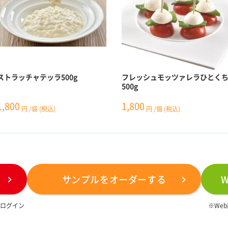
ストラッチャテッラ500g
フレッシュモッツァレラひとく
500g
1,800
1,800
円
/袋
(税込)
円
/個
(税込)
サンプルをオーダーする
は
ログイン
※We