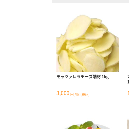
モッツァレラチーズ端材 1kg
3,000
円
/個
(税込)