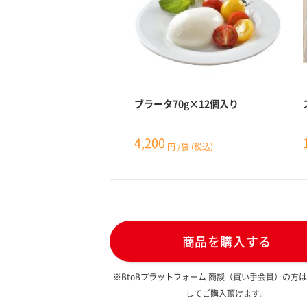
ブラータ70g×12個入り
4,200
円
/袋
(税込)
商品を購入する
※BtoBプラットフォーム 商談（買い手会員）の方
してご購入頂けます。