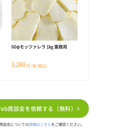
ち
60φモッツァレラ 1㎏ 業務用
3,280
円
/個
(税込)
Web商談会を依頼する（無料）
b商談会についての
詳細はこちら
をご確認ください。