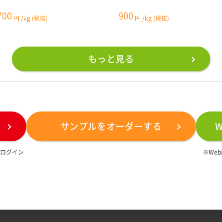
700
900
円
/kg
(税抜)
円
/kg
(税抜)
もっと見る
サンプルをオーダーする
は
ログイン
※We