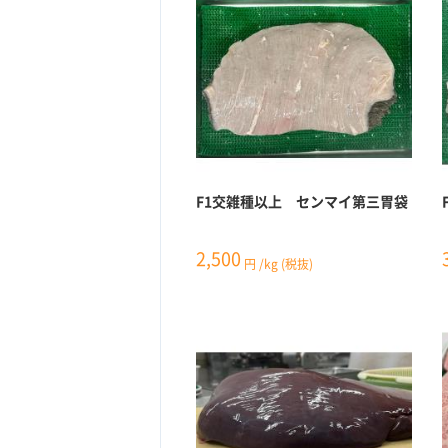
F1交雑種以上 センマイ第三胃袋
2,500
円
/kg
(税抜)