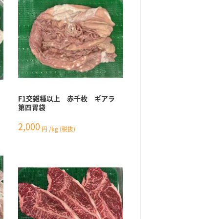
F1交雑種以上 赤千枚 ギアラ
第四胃袋
2,000
円
/kg
(税抜)