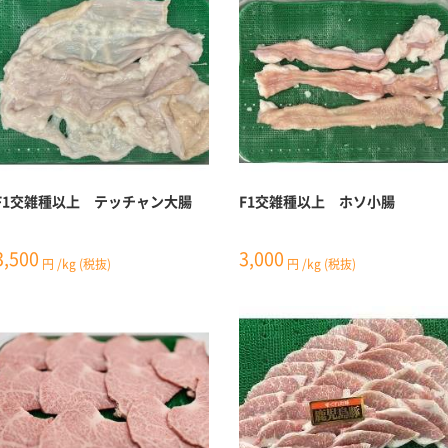
F1交雑種以上 テッチャン大腸
F1交雑種以上 ホソ小腸
3,500
3,000
円
/kg
(税抜)
円
/kg
(税抜)