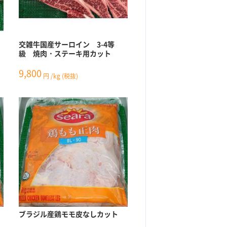
交雑牛国産サーロイン 3-4等
級 焼肉・ステーキ用カット
9,800
円
/kg
(税抜)
ブラジル産鶏モモ皮なしカット