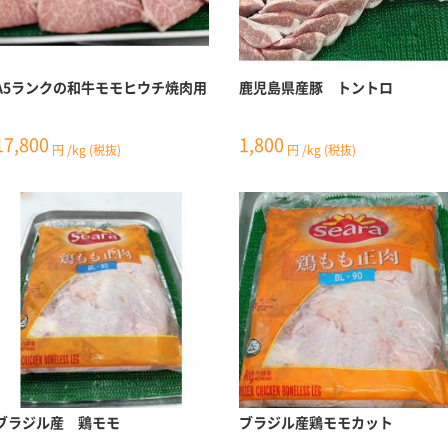
A5ランクの和牛モモヒウチ焼肉用
鹿児島県産豚 トントロ
17,800
1,800
円
/kg
(税抜)
円
/kg
(税抜)
ブラジル産 鶏モモ
ブラジル産鶏モモカット