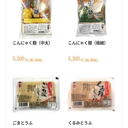
こんにゃく麺（中太）
こんにゃく麺（極細）
5,300
5,300
円
/箱
(税抜)
円
/箱
(税抜)
ごまとうふ
くるみとうふ