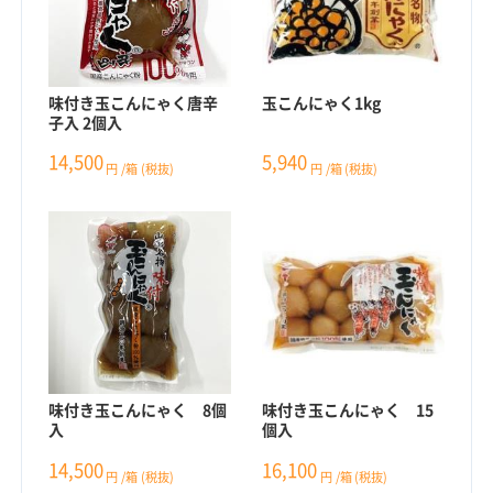
味付き玉こんにゃく唐辛
玉こんにゃく1kg
子入 2個入
14,500
5,940
円
/箱
(税抜)
円
/箱
(税抜)
味付き玉こんにゃく 8個
味付き玉こんにゃく 15
入
個入
14,500
16,100
円
/箱
(税抜)
円
/箱
(税抜)