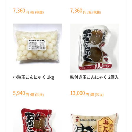
7,360
7,360
円
/箱
(税抜)
円
/箱
(税抜)
小粒玉こんにゃく 1kg
味付き玉こんにゃく 2個入
5,940
13,000
円
/箱
(税抜)
円
/箱
(税抜)