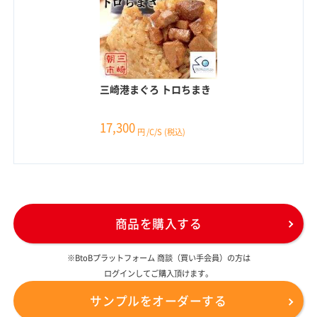
三崎港まぐろ トロちまき
17,300
円
/C/S
(税込)
商品を購入する
※BtoBプラットフォーム 商談（買い手会員）の方は
ログインしてご購入頂けます。
サンプルをオーダーする