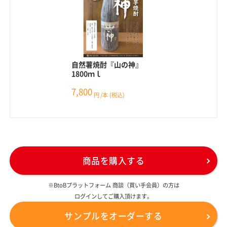
自然薯焼酎『山の神』
1800ｍｌ
7,800
円
/本
(税込)
商品を購入する
※BtoBプラットフォーム 商談（買い手会員）の方は
ログインしてご購入頂けます。
サンプルをオーダーする