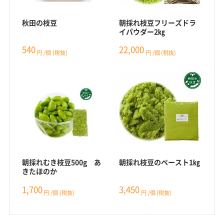
秋田の枝豆
朝採れ枝豆フリーズドラ
イパウダー2㎏
540
22,000
円
/個
(税抜)
円
/個
(税抜)
朝採れむき枝豆500g あ
朝採れ枝豆のペースト1㎏
きたほのか
1,700
3,450
円
/個
(税抜)
円
/個
(税抜)