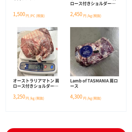
ロース付きショルダー骨
あり
1,500
2,450
円
/PC
(税抜)
円
/kg
(税抜)
オーストラリアマトン 肩
Lamb of TASMANIA 肩ロ
ロース付きショルダー骨
ース
無し
3,250
4,300
円
/kg
(税抜)
円
/kg
(税抜)